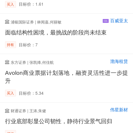
目标价：1.61
买入
百威亚太
浦银国际证券 | 林闻嘉,何丽敏
HK
面临结构性困境，最挑战的阶段尚未结束
目标价：7
持有
渤海租赁
东方证券 | 张凯烽,何佳航
Avolon商业票据计划落地，融资灵活性进一步提
升
目标价：5.34
买入
伟星新材
财通证券 | 王涛,朱健
行业底部彰显公司韧性，静待行业景气回归