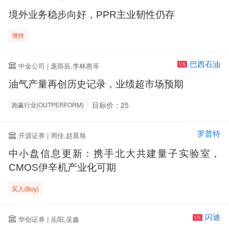
境外业务稳步向好，PPR主业韧性仍存
增持
巴西石油
中金公司 | 庞雨辰,李林惠等
US
油气产量再创历史记录，业绩超市场预期
目标价：25
跑赢行业(OUTPERFORM)
罗普特
开源证券 | 周佳,赵晨旭
中小盘信息更新：携手北大共建量子实验室，
CMOS伊辛机产业化可期
买入(Buy)
闪迪
华创证券 | 岳阳,吴鑫
US