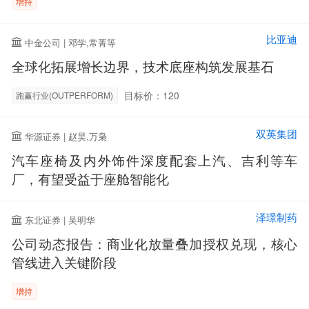
增持
比亚迪
中金公司 | 邓学,常菁等
全球化拓展增长边界，技术底座构筑发展基石
目标价：120
跑赢行业(OUTPERFORM)
双英集团
华源证券 | 赵昊,万枭
汽车座椅及内外饰件深度配套上汽、吉利等车
厂，有望受益于座舱智能化
泽璟制药
东北证券 | 吴明华
公司动态报告：商业化放量叠加授权兑现，核心
管线进入关键阶段
增持