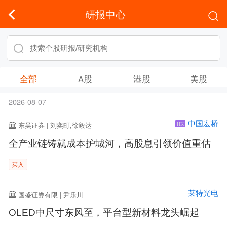
研报中心
全部
A股
港股
美股
2026-08-07
中国宏桥
东吴证券 | 刘奕町,徐毅达
HK
全产业链铸就成本护城河，高股息引领价值重估
买入
莱特光电
国盛证券有限 | 尹乐川
OLED中尺寸东风至，平台型新材料龙头崛起