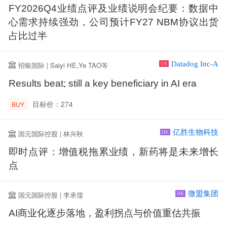
FY2026Q4业绩点评及业绩说明会纪要：数据中
心需求持续强劲，公司预计FY27 NBM协议出货
占比过半
Datadog Inc-A
招银国际 | Saiyi HE,Ye TAO等
US
Results beat; still a key beneficiary in AI era
目标价：274
BUY
亿胜生物科技
国元国际控股 | 林兴秋
HK
即时点评：增值税拖累业绩，新药将是未来增长
点
微盟集团
国元国际控股 | 李承儒
HK
AI商业化逐步落地，盈利拐点与价值重估共振