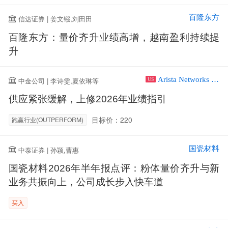
百隆东方
信达证券 | 姜文镪,刘田田
百隆东方：量价齐升业绩高增，越南盈利持续提
升
Arista Networks Inc
中金公司 | 李诗雯,夏依琳等
US
供应紧张缓解，上修2026年业绩指引
目标价：220
跑赢行业(OUTPERFORM)
国瓷材料
中泰证券 | 孙颖,曹惠
国瓷材料2026年半年报点评：粉体量价齐升与新
业务共振向上，公司成长步入快车道
买入