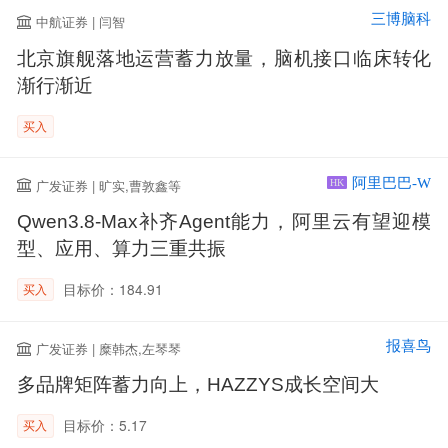
三博脑科
中航证券 | 闫智
北京旗舰落地运营蓄力放量，脑机接口临床转化
渐行渐近
买入
阿里巴巴-W
广发证券 | 旷实,曹敦鑫等
HK
Qwen3.8-Max补齐Agent能力，阿里云有望迎模
型、应用、算力三重共振
目标价：184.91
买入
报喜鸟
广发证券 | 糜韩杰,左琴琴
多品牌矩阵蓄力向上，HAZZYS成长空间大
目标价：5.17
买入