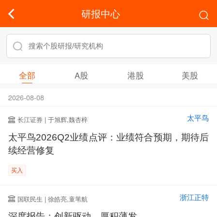
研报中心
全部
A股
港股
美股
2026-08-08
太平鸟
长江证券 | 于旭辉,魏杏梓
太平鸟2026Q2业绩点评：业绩符合预期，期待后
续经营修复
买入
浙江正特
国联民生 | 徐皓亮,童苇航
深度报告：创新驱动，厚积薄发