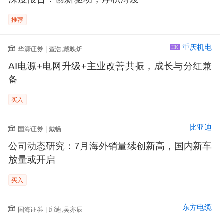
推荐
重庆机电
华源证券 | 查浩,戴映炘
HK
AI电源+电网升级+主业改善共振，成长与分红兼
备
买入
比亚迪
国海证券 | 戴畅
公司动态研究：7月海外销量续创新高，国内新车
放量或开启
买入
东方电缆
国海证券 | 邱迪,吴亦辰