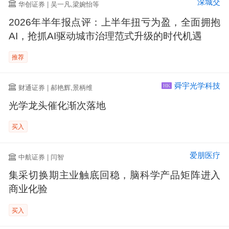
深城交
华创证券 | 吴一凡,梁婉怡等
2026年半年报点评：上半年扭亏为盈，全面拥抱
AI，抢抓AI驱动城市治理范式升级的时代机遇
推荐
舜宇光学科技
财通证券 | 郝艳辉,景柄维
HK
光学龙头催化渐次落地
买入
爱朋医疗
中航证券 | 闫智
集采切换期主业触底回稳，脑科学产品矩阵进入
商业化验
买入