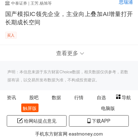
思瑞浦
中泰证券 | 王芳,杨旭等
国产模拟IC领先企业，主业向上叠加AI增量打开
长期成长空间
买入
查看更多
声明：本信息来源于东方财富Choice数据，相关数据仅供参考，若数
据有误，以交易所发布数据为准，不构成投资建议。
资讯
股吧
数据
行情
自选
导航
触屏版
电脑版
给网站提点意见
下载APP
手机东方财富网 eastmoney.com