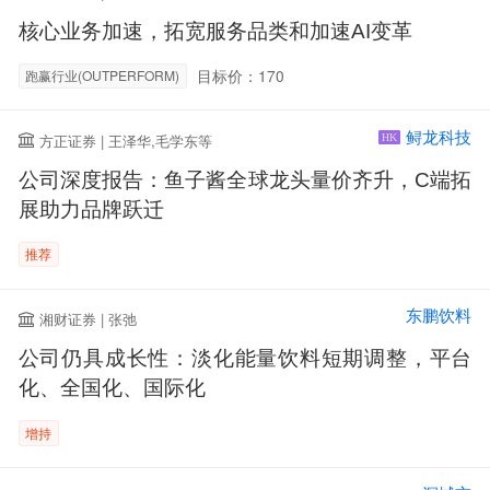
核心业务加速，拓宽服务品类和加速AI变革
目标价：170
跑赢行业(OUTPERFORM)
鲟龙科技
方正证券 | 王泽华,毛学东等
HK
公司深度报告：鱼子酱全球龙头量价齐升，C端拓
展助力品牌跃迁
推荐
东鹏饮料
湘财证券 | 张弛
公司仍具成长性：淡化能量饮料短期调整，平台
化、全国化、国际化
增持