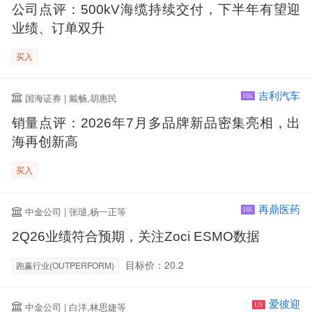
公司点评：500kV海缆持续交付，下半年有望迎
业绩、订单双升
买入
吉利汽车
国海证券 | 戴畅,胡惠民
HK
销量点评：2026年7月多品牌新品密集亮相，出
海再创新高
买入
再鼎医药
中金公司 | 张琎,杨一正等
HK
2Q26业绩符合预期，关注Zoci ESMO数据
目标价：20.2
跑赢行业(OUTPERFORM)
爱彼迎
中金公司 | 白洋,林思婕等
US