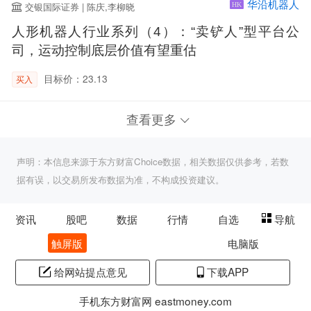
华沿机器人
交银国际证券 | 陈庆,李柳晓
HK
人形机器人行业系列（4）：“卖铲人”型平台公
司，运动控制底层价值有望重估
目标价：23.13
买入
查看更多
声明：本信息来源于东方财富Choice数据，相关数据仅供参考，若数
据有误，以交易所发布数据为准，不构成投资建议。
资讯
股吧
数据
行情
自选
导航
触屏版
电脑版
给网站提点意见
下载APP
手机东方财富网 eastmoney.com