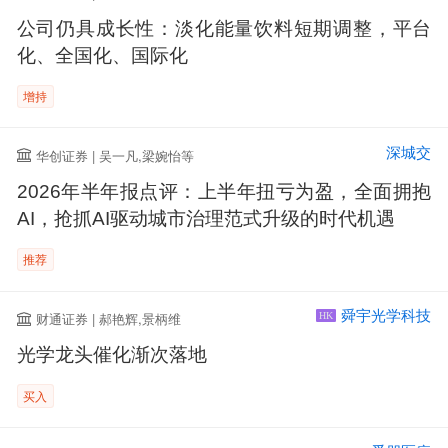
公司仍具成长性：淡化能量饮料短期调整，平台
化、全国化、国际化
增持
深城交
华创证券 | 吴一凡,梁婉怡等
2026年半年报点评：上半年扭亏为盈，全面拥抱
AI，抢抓AI驱动城市治理范式升级的时代机遇
推荐
舜宇光学科技
财通证券 | 郝艳辉,景柄维
HK
光学龙头催化渐次落地
买入