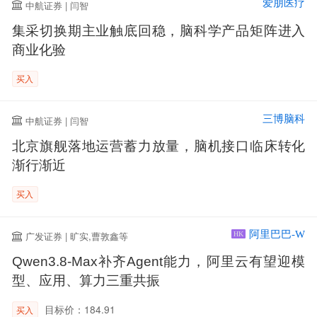
爱朋医疗
中航证券 | 闫智
集采切换期主业触底回稳，脑科学产品矩阵进入
商业化验
买入
三博脑科
中航证券 | 闫智
北京旗舰落地运营蓄力放量，脑机接口临床转化
渐行渐近
买入
阿里巴巴-W
广发证券 | 旷实,曹敦鑫等
HK
Qwen3.8-Max补齐Agent能力，阿里云有望迎模
型、应用、算力三重共振
目标价：184.91
买入