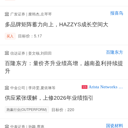
报喜鸟
广发证券 | 糜韩杰,左琴琴
多品牌矩阵蓄力向上，HAZZYS成长空间大
目标价：5.17
买入
百隆东方
信达证券 | 姜文镪,刘田田
百隆东方：量价齐升业绩高增，越南盈利持续提
升
Arista Networks Inc
中金公司 | 李诗雯,夏依琳等
US
供应紧张缓解，上修2026年业绩指引
目标价：220
跑赢行业(OUTPERFORM)
国瓷材料
中泰证券 | 孙颖,曹惠