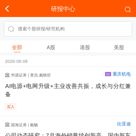
研报中心
全部
A股
港股
美股
2026-08-08
重庆机电
华源证券 | 查浩,戴映炘
HK
AI电源+电网升级+主业改善共振，成长与分红兼
备
买入
比亚迪
国海证券 | 戴畅
公司动态研究：7月海外销量续创新高，国内新车