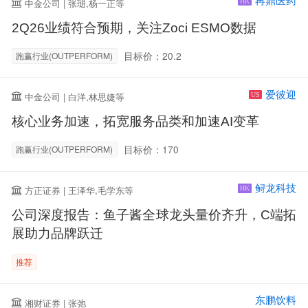
再鼎医药
中金公司 | 张琎,杨一正等
HK
2Q26业绩符合预期，关注Zoci ESMO数据
目标价：20.2
跑赢行业(OUTPERFORM)
爱彼迎
中金公司 | 白洋,林思婕等
US
核心业务加速，拓宽服务品类和加速AI变革
目标价：170
跑赢行业(OUTPERFORM)
鲟龙科技
方正证券 | 王泽华,毛学东等
HK
公司深度报告：鱼子酱全球龙头量价齐升，C端拓
展助力品牌跃迁
推荐
东鹏饮料
湘财证券 | 张弛