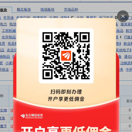
概念板块
地域板块
市场品种
板块
电
半导体
包装印刷
玻璃玻纤
白酒Ⅱ
保险Ⅱ
C
出版
乘用车
厨卫电器
D
电视广
电力
电池
电机Ⅱ
F
房地产服务
非白酒
纺织制造
房地产开发
风电设备
服装家
工程机械
工程咨询服务Ⅱ
光伏设备
贵金属
个护用品
轨交设备Ⅱ
H
化妆品
航
化学制品
环保设备Ⅱ
环境治理
化学制药
航海装备Ⅱ
航运港口
化学纤维
I
IT服
教育
焦炭Ⅱ
家电零部件Ⅱ
金属新材料
L
炼化及贸易
旅游及景区
旅游零售Ⅱ
林业
制品
农业综合Ⅱ
能源金属
P
普钢
Q
其他家电Ⅱ
汽车零部件
汽车服务
其他电子Ⅱ
物制品
饲料
商用车
水泥
食品加工
饰品
T
铁路公路
通信服务
通用设备
通信
胶
小家电
小金属
消费电子
Y
油气开采Ⅱ
饮料乳品
医药商业
医疗服务
冶钢原
养殖业
一般零售
元件
Z
照明设备Ⅱ
种植业
装修建材
自动化设备
专业服务
中药
机构投资评级(近六个月)
称
相关
研报数
买入
增持
中性
减持
卖
生物
详细
股吧
9
6
3
0
0
0
龙鱼
详细
股吧
6
1
5
0
0
0
魔芋
详细
股吧
4
0
4
0
0
0