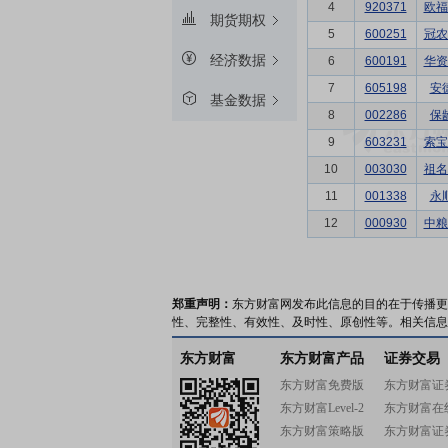
4
920371
欧福
期货期权
5
600251
冠农
经济数据
6
600191
华资
7
605198
安
基金数据
8
002286
保
9
603231
索宝
10
003030
祖名
11
001338
永
12
000930
中粮
郑重声明：
东方财富网发布此信息的目的在于传播更
性、完整性、有效性、及时性、原创性等。相关信息
东方财富
东方财富产品
证券交易
东方财富免费版
东方财富证
东方财富Level-2
东方财富在
东方财富策略版
东方财富证