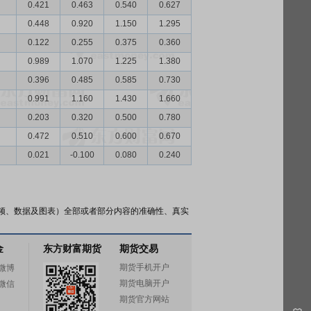
0.421
0.463
0.540
0.627
0.448
0.920
1.150
1.295
0.122
0.255
0.375
0.360
0.989
1.070
1.225
1.380
0.396
0.485
0.585
0.730
0.991
1.160
1.430
1.660
0.203
0.320
0.500
0.780
0.472
0.510
0.600
0.670
0.021
-0.100
0.080
0.240
频、数据及图表）全部或者部分内容的准确性、真实
金
东方财富期货
期货交易
期货手机开户
微博
期货电脑开户
微信
期货官方网站