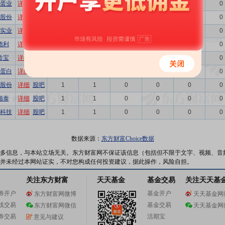
蛋业
详细
股吧
3
1
2
0
0
0
股份
详细
股吧
2
1
1
0
0
0
实业
详细
股吧
2
0
2
0
0
0
德利
详细
股吧
2
1
1
0
0
0
龄宝
详细
股吧
2
2
0
0
0
0
蛋白
详细
股吧
1
1
0
0
0
0
股份
详细
股吧
1
1
0
0
0
0
顺泰
详细
股吧
1
1
0
0
0
0
科技
详细
股吧
1
1
0
0
0
0
数据来源：
东方财富Choice数据
多信息，与本站立场无关。东方财富网不保证该信息（包括但不限于文字、视频、音
并未经过本网站证实，不对您构成任何投资建议，据此操作，风险自担。
关注东方财富
天天基金
基金交易
关注天天基
券开户
基金开户
东方财富网微博
天天基金网
线交易
基金交易
东方财富网微信
天天基金网
券交易
活期宝
意见与建议