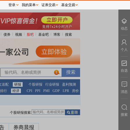
登录
我的菜单
证券交易
基金交易
动态
债券
视频
股吧
基金吧
博客
搜索
个人
自选
1
红送配
研报
个股研报
行业研报
盈利预测
排行
经济
CPI
PPI
PMI
GDP
LPR
房价
消息
个股研报搜索:
搜索
告
券商晨报