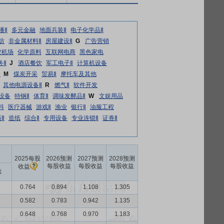
播Ⅱ
多元金融
地面兵装Ⅱ
电子化学品Ⅱ
纺
非金属材料Ⅱ
房屋建设Ⅱ
G
广告营销
空机场
化学原料
互联网电商
黑色家电
务Ⅱ
J
酒店餐饮
军工电子Ⅱ
计算机设备
Ⅱ
M
煤炭开采
贸易Ⅱ
摩托车及其他
其他电源设备Ⅱ
R
燃气Ⅱ
软件开发
设备
特钢Ⅱ
体育Ⅱ
调味发酵品Ⅱ
W
文娱用品
料
医疗器械
游戏Ⅱ
渔业
银行Ⅱ
油服工程
Ⅱ
造纸
综合Ⅱ
专用设备
专业连锁Ⅱ
证券Ⅱ
2025每股
2026预测
2027预测
2028预测
每股收益
每股收益
每股收益
收益
出
0.764
0.894
1.108
1.305
0.582
0.783
0.942
1.135
0.648
0.768
0.970
1.183