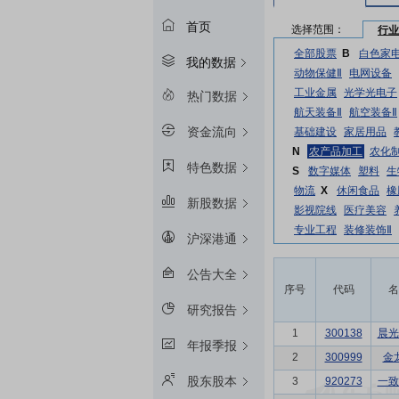
首页
选择范围：
行业
全部股票
B
白色家
我的数据
动物保健Ⅱ
电网设备
工业金属
光学光电子
热门数据
航天装备Ⅱ
航空装备Ⅱ
资金流向
基础建设
家居用品
N
农产品加工
农化
特色数据
S
数字媒体
塑料
生
物流
X
休闲食品
橡
新股数据
影视院线
医疗美容
专业工程
装修装饰Ⅱ
沪深港通
公告大全
序号
代码
名
研究报告
1
300138
晨光
年报季报
2
300999
金
股东股本
3
920273
一致