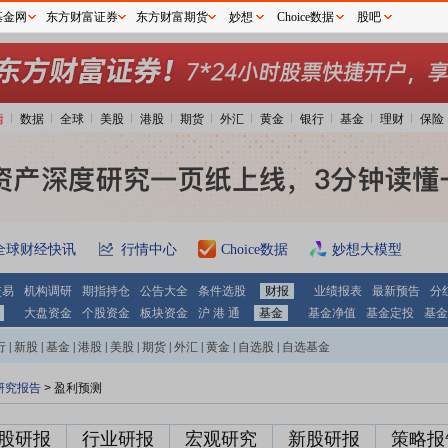
基金网
东方财富证券
东方财富期货
妙想
Choice数据
股吧
情
数据
全球
美股
港股
期货
外汇
黄金
银行
基金
理财
保险
全球财经快讯
行情中心
Choice数据
妙想大模型
交易
机构调研
期指持仓
公告大全
条件选股
财报
业绩报表
最新预告
分
大盘资金
个股资金
板块资金
沪 港 通
基金
基金净值
基金定投
基金
行
|
新股
|
基金
|
港股
|
美股
|
期货
|
外汇
|
黄金
|
自选股
|
自选基金
研究报告
> 盈利预测
股研报
行业研报
宏观研究
新股研报
策略报