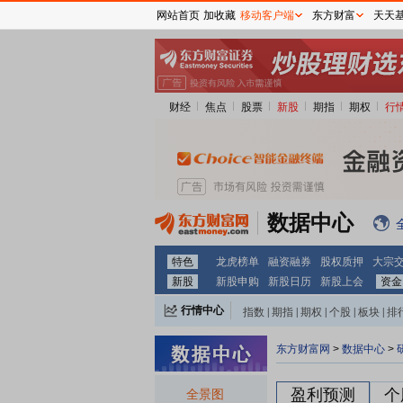
网站首页
加收藏
移动客户端
东方财富
天天
财经
焦点
股票
新股
期指
期权
行
数据中心
特色
龙虎榜单
融资融券
股权质押
大宗
新股
新股申购
新股日历
新股上会
资金
行情中心
指数
|
期指
|
期权
|
个股
|
板块
|
排
东方财富网
>
数据中心
>
盈利预测
个
全景图