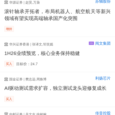
苏轴股份
华源证券 | 赵昊,万枭
滚针轴承开拓者，布局机器人、航空航天等新兴
领域有望实现高端轴承国产化突围
增持
阅文集团
华兴证券香港 | 张译文,邹笑嫣
HK
1H26业绩预览，核心业务保持稳健
目标价：24.7
买入
利扬芯片
国金证券 | 樊志远,周焕博
AI驱动测试需求扩容，独立测试龙头迎修复成长
买入
传音控股
中邮证券 | 吴文吉,徐铭婉