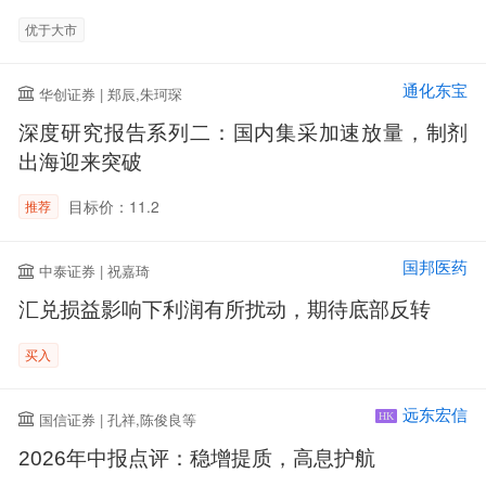
优于大市
通化东宝
华创证券 | 郑辰,朱珂琛
深度研究报告系列二：国内集采加速放量，制剂
出海迎来突破
目标价：11.2
推荐
国邦医药
中泰证券 | 祝嘉琦
汇兑损益影响下利润有所扰动，期待底部反转
买入
远东宏信
国信证券 | 孔祥,陈俊良等
HK
2026年中报点评：稳增提质，高息护航