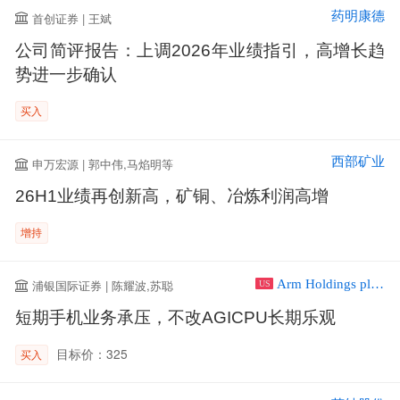
药明康德
首创证券 | 王斌
公司简评报告：上调2026年业绩指引，高增长趋
势进一步确认
买入
西部矿业
申万宏源 | 郭中伟,马焰明等
26H1业绩再创新高，矿铜、冶炼利润高增
增持
Arm Holdings plc ADR
浦银国际证券 | 陈耀波,苏聪
US
短期手机业务承压，不改AGICPU长期乐观
目标价：325
买入