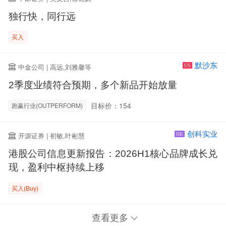
独行快，同行远
买入
默沙东
中金公司 | 高远,刘雅馨等
US
2季度业绩符合预期，多个新品开始放量
目标价：154
跑赢行业(OUTPERFORM)
创科实业
开源证券 | 初敏,叶彬慧
HK
港股公司信息更新报告：2026H1核心品牌成长兑
现，盈利中枢持续上移
买入(Buy)
查看更多