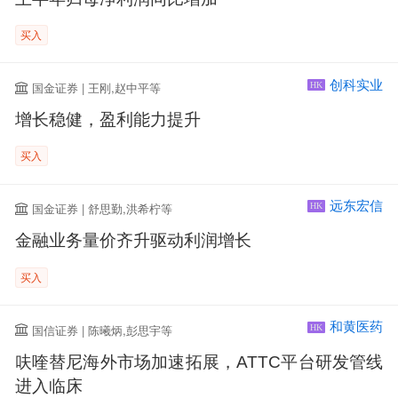
买入
创科实业
国金证券 | 王刚,赵中平等
HK
增长稳健，盈利能力提升
买入
远东宏信
国金证券 | 舒思勤,洪希柠等
HK
金融业务量价齐升驱动利润增长
买入
和黄医药
国信证券 | 陈曦炳,彭思宇等
HK
呋喹替尼海外市场加速拓展，ATTC平台研发管线
进入临床