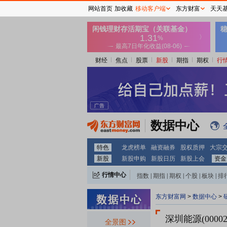
网站首页
加收藏
移动客户端
东方财富
天天
财经
焦点
股票
新股
期指
期权
行
数据中心
特色
龙虎榜单
融资融券
股权质押
大宗
新股
新股申购
新股日历
新股上会
资金
行情中心
指数
|
期指
|
期权
|
个股
|
板块
|
排
东方财富网
>
数据中心
>
深圳能源(00002
全景图