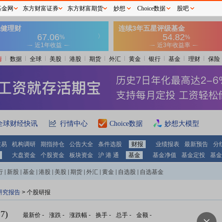
基金网
东方财富证券
东方财富期货
妙想
Choice数据
股吧
情
数据
全球
美股
港股
期货
外汇
黄金
银行
基金
理财
保险
全球财经快讯
行情中心
Choice数据
妙想大模型
交易
机构调研
期指持仓
公告大全
条件选股
财报
业绩报表
最新预告
分
大盘资金
个股资金
板块资金
沪 港 通
基金
基金净值
基金定投
基金
行
|
新股
|
基金
|
港股
|
美股
|
期货
|
外汇
|
黄金
|
自选股
|
自选基金
研究报告
> 个股研报
7)
最新价
-
涨跌
-
涨跌幅
-
换手
-
总手
-
金额
-