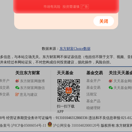
数据来源：
东方财富Choice数据
多信息，与本站立场无关。东方财富网不保证该信息（包括但不限于文字、视频、音
并未经过本网站证实，不对您构成任何投资建议，据此操作，风险自担。
关注东方财富
天天基金
基金交易
关注天天基
券开户
基金开户
东方财富网微博
天天基金网
线交易
基金交易
东方财富网微信
天天基金网
券交易
活期宝
意见与建议
基金产品
扫一扫下载
稳健理财
APP
 经营证券期货业务许可证编号：913101046312860336 违法和不良信息举报:021-612
案号:沪ICP备05006054号-11
沪公网安备 31010402000120号
版权所有:东方财富