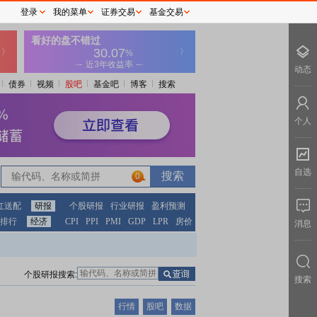
登录
我的菜单
证券交易
基金交易
动态
债券
视频
股吧
基金吧
博客
搜索
个人
自选
0
红送配
研报
个股研报
行业研报
盈利预测
排行
经济
CPI
PPI
PMI
GDP
LPR
房价
消息
个股研报搜索:
搜索
行情
股吧
数据