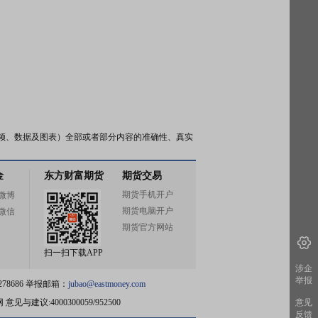
频、数据及图表）全部或者部分内容的准确性、真实
金
东方财富期货
期货交易
期货手机开户
微博
期货电脑开户
微信
期货官方网站
扫一扫下载APP
涉企
举报
78686 举报邮箱：
jubao@eastmoney.com
网
意见与建议:4000300059/952500
意见
反馈