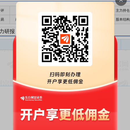
千评
公告
个股日历
财务数据
核心题材
主力持仓
交易
融资融券
高管持股
股东大会
个股研报
股本结构
力研报
电力盈利预测
东财
评级
报告名称
变动
评级
暂无数据