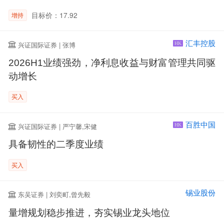
目标价：17.92
增持
汇丰控股
兴证国际证券 | 张博
HK
2026H1业绩强劲，净利息收益与财富管理共同驱
动增长
买入
百胜中国
兴证国际证券 | 严宁馨,宋健
HK
具备韧性的二季度业绩
买入
锡业股份
东吴证券 | 刘奕町,曾先毅
量增规划稳步推进，夯实锡业龙头地位