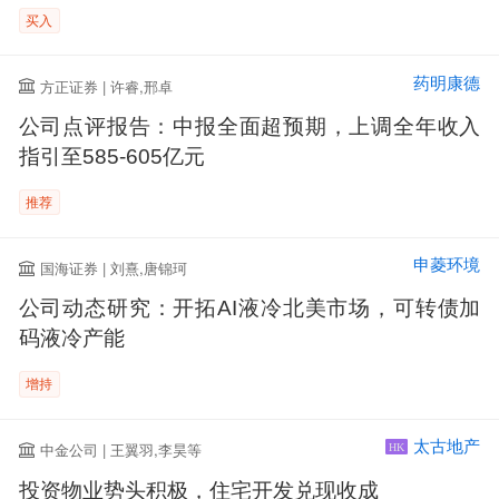
买入
药明康德
方正证券 | 许睿,邢卓
公司点评报告：中报全面超预期，上调全年收入
指引至585-605亿元
推荐
申菱环境
国海证券 | 刘熹,唐锦珂
公司动态研究：开拓AI液冷北美市场，可转债加
码液冷产能
增持
太古地产
中金公司 | 王翼羽,李昊等
HK
投资物业势头积极，住宅开发兑现收成