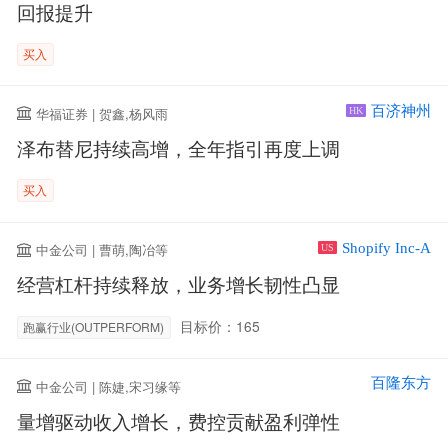
回报提升
买入
百济神州
华福证券 | 贺鑫,杨风雨
HK
泽布替尼持续高增，全年指引再度上调
买入
Shopify Inc-A
中金公司 | 曹萌,陶冶等
US
经营杠杆持续释放，业务增长韧性凸显
目标价：165
跑赢行业(OUTPERFORM)
百隆东方
中金公司 | 陈婕,宋习缘等
量增驱动收入增长，费控贡献盈利弹性