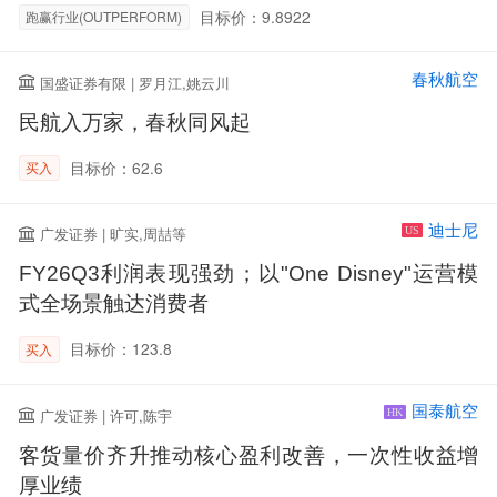
目标价：9.8922
跑赢行业(OUTPERFORM)
春秋航空
国盛证券有限 | 罗月江,姚云川
民航入万家，春秋同风起
目标价：62.6
买入
迪士尼
广发证券 | 旷实,周喆等
US
FY26Q3利润表现强劲；以"One Disney"运营模
式全场景触达消费者
目标价：123.8
买入
国泰航空
广发证券 | 许可,陈宇
HK
客货量价齐升推动核心盈利改善，一次性收益增
厚业绩