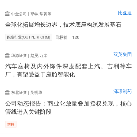
比亚迪
中金公司 | 邓学,常菁等
全球化拓展增长边界，技术底座构筑发展基石
目标价：120
跑赢行业(OUTPERFORM)
双英集团
华源证券 | 赵昊,万枭
汽车座椅及内外饰件深度配套上汽、吉利等车
厂，有望受益于座舱智能化
泽璟制药
东北证券 | 吴明华
公司动态报告：商业化放量叠加授权兑现，核心
管线进入关键阶段
增持