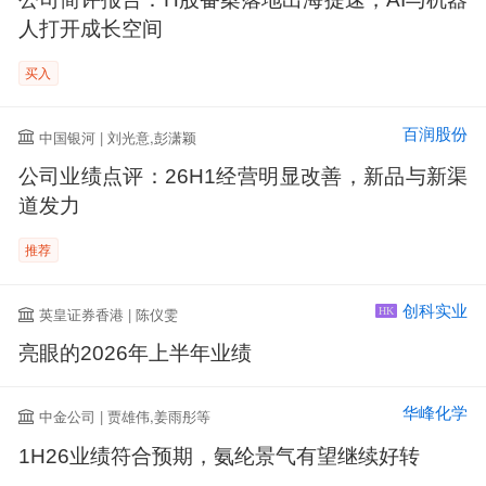
人打开成长空间
买入
百润股份
中国银河 | 刘光意,彭潇颖
公司业绩点评：26H1经营明显改善，新品与新渠
道发力
推荐
创科实业
英皇证券香港 | 陈仪雯
HK
亮眼的2026年上半年业绩
华峰化学
中金公司 | 贾雄伟,姜雨彤等
1H26业绩符合预期，氨纶景气有望继续好转