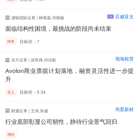
百威亚太
浦银国际证券 | 林闻嘉,何丽敏
HK
面临结构性困境，最挑战的阶段尚未结束
目标价：7
持有
渤海租赁
东方证券 | 张凯烽,何佳航
Avolon商业票据计划落地，融资灵活性进一步提
升
目标价：5.34
买入
伟星新材
财通证券 | 王涛,朱健
行业底部彰显公司韧性，静待行业景气回归
增持