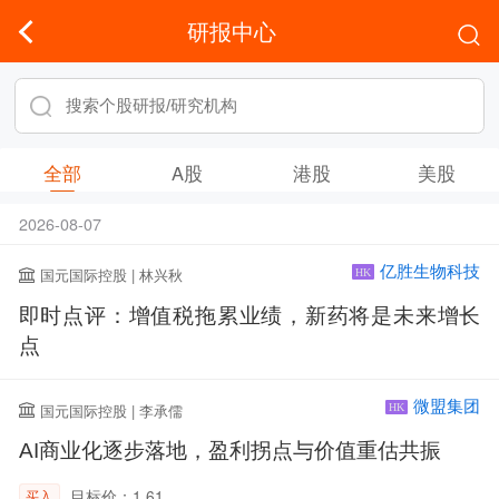
研报中心
全部
A股
港股
美股
2026-08-07
亿胜生物科技
国元国际控股 | 林兴秋
HK
即时点评：增值税拖累业绩，新药将是未来增长
点
微盟集团
国元国际控股 | 李承儒
HK
AI商业化逐步落地，盈利拐点与价值重估共振
目标价：1.61
买入