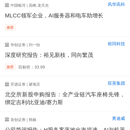
风华高科
中国银河 | 高峰,龙天光
MLCC领军企业，AI服务器和电车助增长
推荐
裕同科技
华创证券 | 刘一怡
深度研究报告：裕见新枝，同向繁茂
目标价：33.99
推荐
双英集团
开源证券 | 诸海滨
北交所新股申购报告：全产业链汽车座椅先锋，
绑定吉利/比亚迪/赛力斯
奥迪威
首创证券 | 韩杨
公司简评报告：H股备案落地出海提速，AI与机器