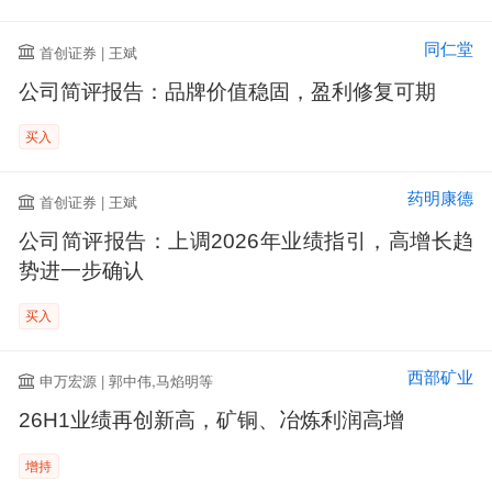
同仁堂
首创证券 | 王斌
公司简评报告：品牌价值稳固，盈利修复可期
买入
药明康德
首创证券 | 王斌
公司简评报告：上调2026年业绩指引，高增长趋
势进一步确认
买入
西部矿业
申万宏源 | 郭中伟,马焰明等
26H1业绩再创新高，矿铜、冶炼利润高增
增持