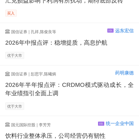
汇兑损益影响下利润有所扰动，期待底部反转
买入
远东宏信
国信证券 | 孔祥,陈俊良等
HK
2026年中报点评：稳增提质，高息护航
优于大市
药明康德
国信证券 | 彭思宇,陈曦炳
2026年半年报点评：CRDMO模式驱动成长，全
年业绩指引全面上调
优于大市
统一企业中国
国元国际控股 | 李芳芳
HK
饮料行业整体承压，公司经营仍有韧性