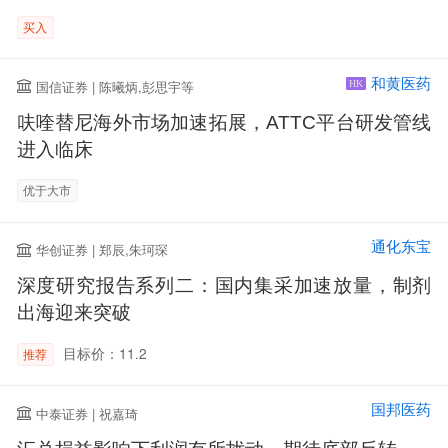
买入
和黄医药
国信证券 | 陈曦炳,彭思宇等
HK
呋喹替尼海外市场加速拓展，ATTC平台研发管线
进入临床
优于大市
通化东宝
华创证券 | 郑辰,朱珂琛
深度研究报告系列二：国内集采加速放量，制剂
出海迎来突破
目标价：11.2
推荐
国邦医药
中泰证券 | 祝嘉琦