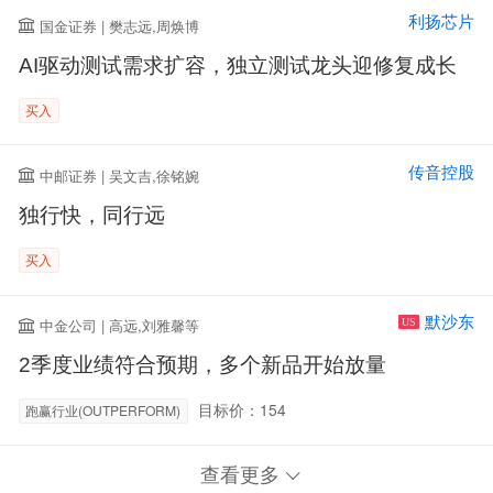
利扬芯片
国金证券 | 樊志远,周焕博
AI驱动测试需求扩容，独立测试龙头迎修复成长
买入
传音控股
中邮证券 | 吴文吉,徐铭婉
独行快，同行远
买入
默沙东
中金公司 | 高远,刘雅馨等
US
2季度业绩符合预期，多个新品开始放量
目标价：154
跑赢行业(OUTPERFORM)
查看更多