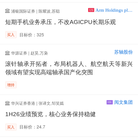
Arm Holdings plc ADR
浦银国际证券 | 陈耀波,苏聪
US
短期手机业务承压，不改AGICPU长期乐观
目标价：325
买入
苏轴股份
华源证券 | 赵昊,万枭
滚针轴承开拓者，布局机器人、航空航天等新兴
领域有望实现高端轴承国产化突围
增持
阅文集团
华兴证券香港 | 张译文,邹笑嫣
HK
1H26业绩预览，核心业务保持稳健
目标价：24.7
买入