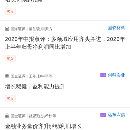
买入
国瓷材料
国海证券 | 董伯骏,李振方
2026年中报点评：多领域应用齐头并进，2026年
上半年归母净利润同比增加
买入
创科实业
国金证券 | 王刚,赵中平等
HK
增长稳健，盈利能力提升
买入
远东宏信
国金证券 | 舒思勤,洪希柠等
HK
金融业务量价齐升驱动利润增长