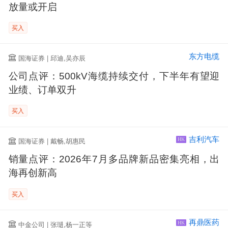
放量或开启
买入
东方电缆
国海证券 | 邱迪,吴亦辰
公司点评：500kV海缆持续交付，下半年有望迎
业绩、订单双升
买入
吉利汽车
国海证券 | 戴畅,胡惠民
HK
销量点评：2026年7月多品牌新品密集亮相，出
海再创新高
买入
再鼎医药
中金公司 | 张琎,杨一正等
HK