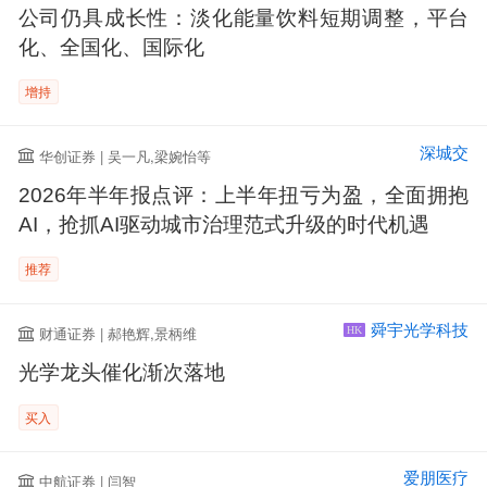
公司仍具成长性：淡化能量饮料短期调整，平台
化、全国化、国际化
增持
深城交
华创证券 | 吴一凡,梁婉怡等
2026年半年报点评：上半年扭亏为盈，全面拥抱
AI，抢抓AI驱动城市治理范式升级的时代机遇
推荐
舜宇光学科技
财通证券 | 郝艳辉,景柄维
HK
光学龙头催化渐次落地
买入
爱朋医疗
中航证券 | 闫智