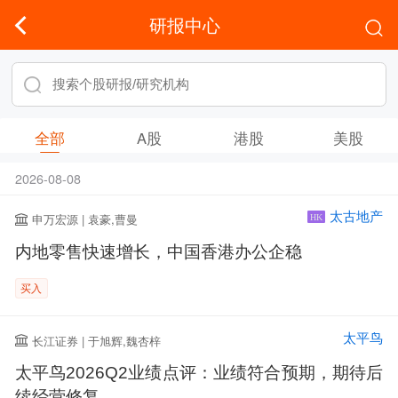
研报中心
全部
A股
港股
美股
2026-08-08
太古地产
申万宏源 | 袁豪,曹曼
HK
内地零售快速增长，中国香港办公企稳
买入
太平鸟
长江证券 | 于旭辉,魏杏梓
太平鸟2026Q2业绩点评：业绩符合预期，期待后
续经营修复