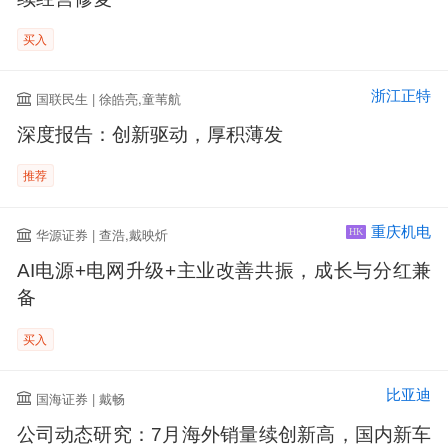
买入
浙江正特
国联民生 | 徐皓亮,童苇航
深度报告：创新驱动，厚积薄发
推荐
重庆机电
华源证券 | 查浩,戴映炘
HK
AI电源+电网升级+主业改善共振，成长与分红兼
备
买入
比亚迪
国海证券 | 戴畅
公司动态研究：7月海外销量续创新高，国内新车