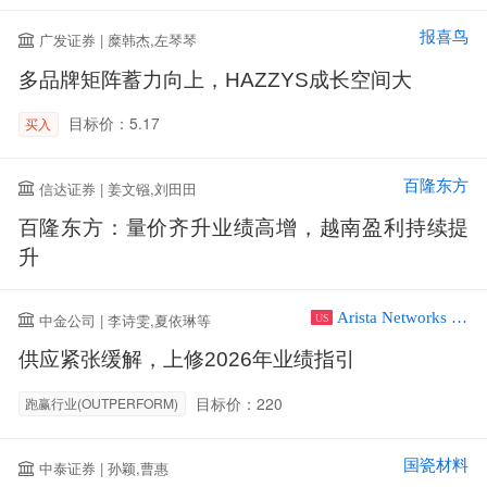
报喜鸟
广发证券 | 糜韩杰,左琴琴
多品牌矩阵蓄力向上，HAZZYS成长空间大
目标价：5.17
买入
百隆东方
信达证券 | 姜文镪,刘田田
百隆东方：量价齐升业绩高增，越南盈利持续提
升
Arista Networks Inc
中金公司 | 李诗雯,夏依琳等
US
供应紧张缓解，上修2026年业绩指引
目标价：220
跑赢行业(OUTPERFORM)
国瓷材料
中泰证券 | 孙颖,曹惠