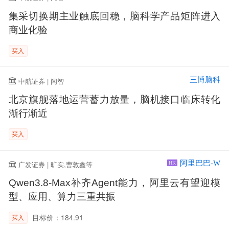
集采切换期主业触底回稳，脑科学产品矩阵进入
商业化验
买入
三博脑科
中航证券 | 闫智
北京旗舰落地运营蓄力放量，脑机接口临床转化
渐行渐近
买入
阿里巴巴-W
广发证券 | 旷实,曹敦鑫等
HK
Qwen3.8-Max补齐Agent能力，阿里云有望迎模
型、应用、算力三重共振
目标价：184.91
买入