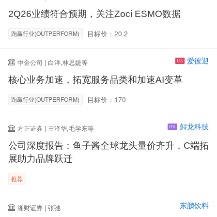
2Q26业绩符合预期，关注Zoci ESMO数据
目标价：20.2
跑赢行业(OUTPERFORM)
爱彼迎
中金公司 | 白洋,林思婕等
US
核心业务加速，拓宽服务品类和加速AI变革
目标价：170
跑赢行业(OUTPERFORM)
鲟龙科技
方正证券 | 王泽华,毛学东等
HK
公司深度报告：鱼子酱全球龙头量价齐升，C端拓
展助力品牌跃迁
推荐
东鹏饮料
湘财证券 | 张弛