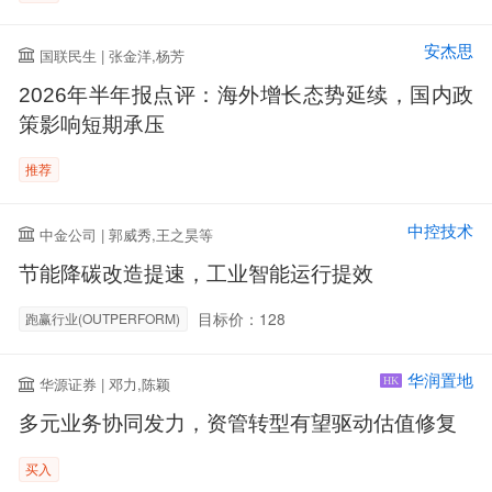
安杰思
国联民生 | 张金洋,杨芳
2026年半年报点评：海外增长态势延续，国内政
策影响短期承压
推荐
中控技术
中金公司 | 郭威秀,王之昊等
节能降碳改造提速，工业智能运行提效
目标价：128
跑赢行业(OUTPERFORM)
华润置地
华源证券 | 邓力,陈颖
HK
多元业务协同发力，资管转型有望驱动估值修复
买入