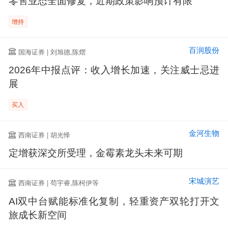
零售业态全面修复，近期政策影响预计有限
增持
百润股份
国海证券 | 刘旭德,陈熠
2026年中报点评：收入增长加速，关注威士忌进
展
买入
金河生物
西南证券 | 胡光怿
定增获深交所受理，金霉素龙头未来可期
宋城演艺
西南证券 | 苟宇睿,陈柯伊等
AI双中台赋能标准化复制，轻重资产双轮打开文
旅成长新空间