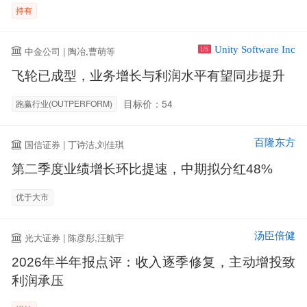
持有
Unity Software Inc
中金公司 | 陶冶,曹萌等
US
飞轮已成型，业务增长与利润水平有望同步提升
目标价：54
跑赢行业(OUTPERFORM)
百隆东方
国信证券 | 丁诗洁,刘佳琪
第二季度业绩增长环比提速，中期拟分红48%
优于大市
汤臣倍健
光大证券 | 陈彦彤,汪航宇
2026年半年报点评：收入逐季修复，主动增投致
利润承压