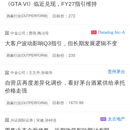
《GTA VI》临近兑现，FY27指引维持
目标价：272
跑赢行业(OUTPERFORM)
Datadog Inc-A
中金公司 | 曹萌,陶冶等
US
大客户波动影响Q3指引，但长期发展逻辑不变
目标价：235
跑赢行业(OUTPERFORM)
贵州茅台
中金公司 | 王文丹,孙瑜等
自营店再度差异化调价，看好茅台酒紧供给承托
价格走强
目标价：1670.98
跑赢行业(OUTPERFORM)
太古地产
兴证国际证券 | 宋健,孙钟涟
HK