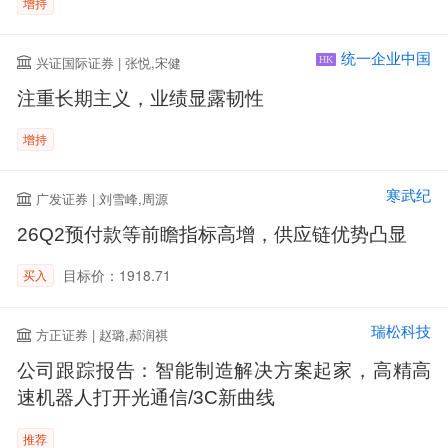
增持
统一企业中国
兴证国际证券 | 张悦,宋健
HK
注重长期主义，业绩显露韧性
增持
寒武纪
广发证券 | 刘雪峰,周源
26Q2预付款等前瞻指标高增，供应链优势凸显
目标价：1918.71
买入
瑞松科技
方正证券 | 赵璐,郝润祺
公司跟踪报告：智能制造解决方案起家，高精高
速机器人打开光通信/3C新曲线
推荐