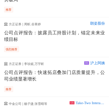
推荐
朗姿股份
方正证券 | 周昕,谷寒婷
公司点评报告：披露员工持股计划，锚定未来业
绩目标
强烈推荐
沪上阿姨
方正证券 | 李珍妮,万宇昕
HK
公司点评报告：快速拓店叠加门店质量提升，公
司业绩显著增长
推荐
Take-Two Interactive Software Inc
中金公司 | 杨子捷,张雪晴等
US