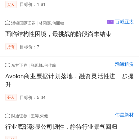
目标价：1.61
买入
百威亚太
浦银国际证券 | 林闻嘉,何丽敏
HK
面临结构性困境，最挑战的阶段尚未结束
目标价：7
持有
渤海租赁
东方证券 | 张凯烽,何佳航
Avolon商业票据计划落地，融资灵活性进一步提
升
目标价：5.34
买入
伟星新材
财通证券 | 王涛,朱健
行业底部彰显公司韧性，静待行业景气回归