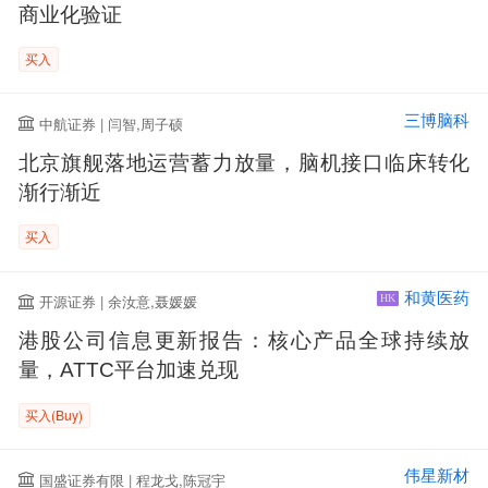
商业化验证
买入
三博脑科
中航证券 | 闫智,周子硕
北京旗舰落地运营蓄力放量，脑机接口临床转化
渐行渐近
买入
和黄医药
开源证券 | 余汝意,聂媛媛
HK
港股公司信息更新报告：核心产品全球持续放
量，ATTC平台加速兑现
买入(Buy)
伟星新材
国盛证券有限 | 程龙戈,陈冠宇