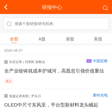
研报中心
全部
A股
港股
美股
2026-08-07
中国宏桥
东吴证券 | 刘奕町,徐毅达
HK
全产业链铸就成本护城河，高股息引领价值重估
买入
莱特光电
国盛证券有限 | 尹乐川
OLED中尺寸东风至，平台型新材料龙头崛起