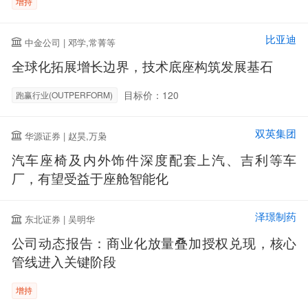
增持
比亚迪
中金公司 | 邓学,常菁等
全球化拓展增长边界，技术底座构筑发展基石
目标价：120
跑赢行业(OUTPERFORM)
双英集团
华源证券 | 赵昊,万枭
汽车座椅及内外饰件深度配套上汽、吉利等车
厂，有望受益于座舱智能化
泽璟制药
东北证券 | 吴明华
公司动态报告：商业化放量叠加授权兑现，核心
管线进入关键阶段
增持