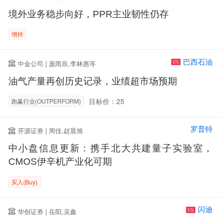
境外业务稳步向好，PPR主业韧性仍存
增持
巴西石油
中金公司 | 庞雨辰,李林惠等
US
油气产量再创历史记录，业绩超市场预期
目标价：25
跑赢行业(OUTPERFORM)
罗普特
开源证券 | 周佳,赵晨旭
中小盘信息更新：携手北大共建量子实验室，
CMOS伊辛机产业化可期
买入(Buy)
闪迪
华创证券 | 岳阳,吴鑫
US