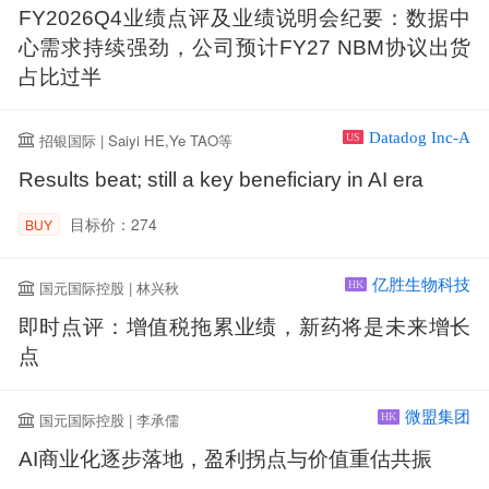
FY2026Q4业绩点评及业绩说明会纪要：数据中
心需求持续强劲，公司预计FY27 NBM协议出货
占比过半
Datadog Inc-A
招银国际 | Saiyi HE,Ye TAO等
US
Results beat; still a key beneficiary in AI era
目标价：274
BUY
亿胜生物科技
国元国际控股 | 林兴秋
HK
即时点评：增值税拖累业绩，新药将是未来增长
点
微盟集团
国元国际控股 | 李承儒
HK
AI商业化逐步落地，盈利拐点与价值重估共振