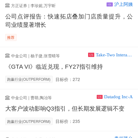
沪上阿姨
方正证券 | 李珍妮,万宇昕
HK
公司点评报告：快速拓店叠加门店质量提升，公
司业绩显著增长
推荐
Take-Two Interactive Software Inc
中金公司 | 杨子捷,张雪晴等
US
《GTA VI》临近兑现，FY27指引维持
目标价：272
跑赢行业(OUTPERFORM)
Datadog Inc-A
中金公司 | 曹萌,陶冶等
US
大客户波动影响Q3指引，但长期发展逻辑不变
目标价：235
跑赢行业(OUTPERFORM)