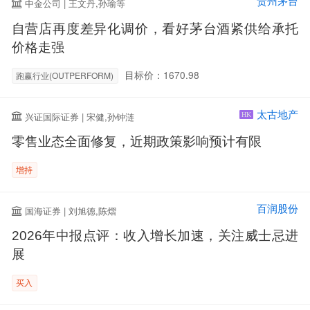
贵州茅台
中金公司 | 王文丹,孙瑜等
自营店再度差异化调价，看好茅台酒紧供给承托
价格走强
目标价：1670.98
跑赢行业(OUTPERFORM)
太古地产
兴证国际证券 | 宋健,孙钟涟
HK
零售业态全面修复，近期政策影响预计有限
增持
百润股份
国海证券 | 刘旭德,陈熠
2026年中报点评：收入增长加速，关注威士忌进
展
买入