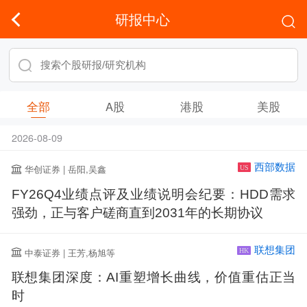
研报中心
全部
A股
港股
美股
2026-08-09
西部数据
华创证券 | 岳阳,吴鑫
US
FY26Q4业绩点评及业绩说明会纪要：HDD需求
强劲，正与客户磋商直到2031年的长期协议
联想集团
中泰证券 | 王芳,杨旭等
HK
联想集团深度：AI重塑增长曲线，价值重估正当
时