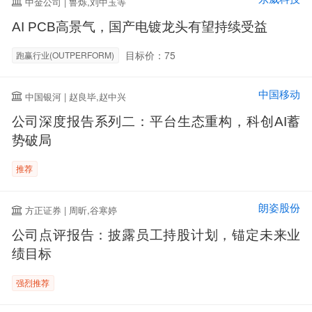
中金公司 | 鲁烁,刘中玉等
AI PCB高景气，国产电镀龙头有望持续受益
目标价：75
跑赢行业(OUTPERFORM)
中国移动
中国银河 | 赵良毕,赵中兴
公司深度报告系列二：平台生态重构，科创AI蓄
势破局
推荐
朗姿股份
方正证券 | 周昕,谷寒婷
公司点评报告：披露员工持股计划，锚定未来业
绩目标
强烈推荐