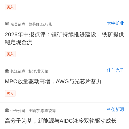
买入
大中矿业
东吴证券 | 曾朵红,阮巧燕
2026年中报点评：锂矿持续推进建设，铁矿提供
稳定现金流
买入
仕佳光子
长江证券 | 杨洋,黄天佑
MPO放量驱动高增，AWG与光芯片蓄力
买入
科创新源
中金公司 | 王颖东,李熹凌等
高分子为基，新能源与AIDC液冷双轮驱动成长