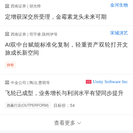
金河生物
西南证券 | 胡光怿
定增获深交所受理，金霉素龙头未来可期
宋城演艺
西南证券 | 苟宇睿,陈柯伊等
AI双中台赋能标准化复制，轻重资产双轮打开文
旅成长新空间
持有
Unity Software Inc
中金公司 | 陶冶,曹萌等
US
飞轮已成型，业务增长与利润水平有望同步提升
目标价：54
跑赢行业(OUTPERFORM)
查看更多