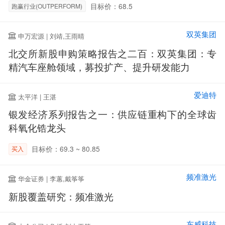
目标价：68.5
跑赢行业(OUTPERFORM)
双英集团
申万宏源 | 刘靖,王雨晴
北交所新股申购策略报告之二百：双英集团：专
精汽车座舱领域，募投扩产、提升研发能力
爱迪特
太平洋 | 王湛
银发经济系列报告之一：供应链重构下的全球齿
科氧化锆龙头
目标价：69.3 ~ 80.85
买入
频准激光
华金证券 | 李蕙,戴筝筝
新股覆盖研究：频准激光
东威科技