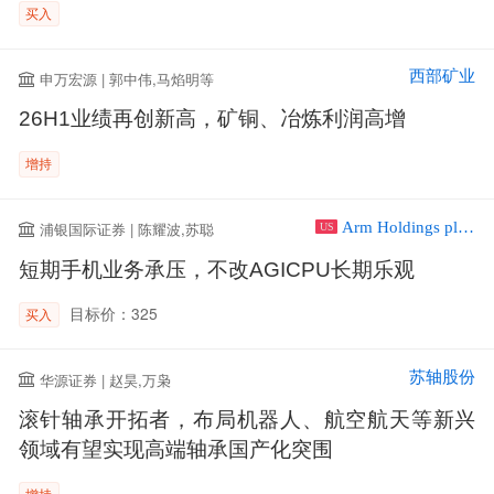
买入
西部矿业
申万宏源 | 郭中伟,马焰明等
26H1业绩再创新高，矿铜、冶炼利润高增
增持
Arm Holdings plc ADR
浦银国际证券 | 陈耀波,苏聪
US
短期手机业务承压，不改AGICPU长期乐观
目标价：325
买入
苏轴股份
华源证券 | 赵昊,万枭
滚针轴承开拓者，布局机器人、航空航天等新兴
领域有望实现高端轴承国产化突围
增持