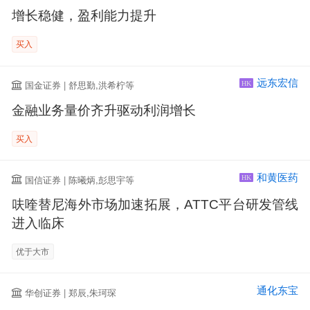
增长稳健，盈利能力提升
买入
远东宏信
国金证券 | 舒思勤,洪希柠等
HK
金融业务量价齐升驱动利润增长
买入
和黄医药
国信证券 | 陈曦炳,彭思宇等
HK
呋喹替尼海外市场加速拓展，ATTC平台研发管线
进入临床
优于大市
通化东宝
华创证券 | 郑辰,朱珂琛