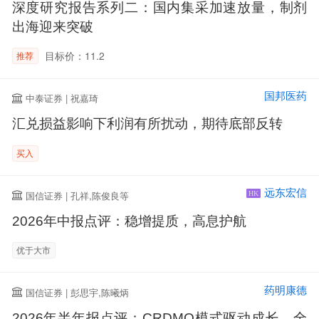
深度研究报告系列二：国内集采加速放量，制剂
出海迎来突破
目标价：11.2
推荐
国邦医药
中泰证券 | 祝嘉琦
汇兑损益影响下利润有所扰动，期待底部反转
买入
远东宏信
国信证券 | 孔祥,陈俊良等
HK
2026年中报点评：稳增提质，高息护航
优于大市
药明康德
国信证券 | 彭思宇,陈曦炳
2026年半年报点评：CRDMO模式驱动成长，全