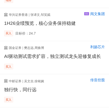
阅文集团
华兴证券香港 | 张译文,邹笑嫣
HK
1H26业绩预览，核心业务保持稳健
目标价：24.7
买入
利扬芯片
国金证券 | 樊志远,周焕博
AI驱动测试需求扩容，独立测试龙头迎修复成长
买入
传音控股
中邮证券 | 吴文吉,徐铭婉
独行快，同行远
买入