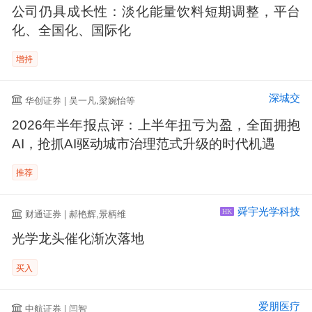
公司仍具成长性：淡化能量饮料短期调整，平台
化、全国化、国际化
增持
深城交
华创证券 | 吴一凡,梁婉怡等
2026年半年报点评：上半年扭亏为盈，全面拥抱
AI，抢抓AI驱动城市治理范式升级的时代机遇
推荐
舜宇光学科技
财通证券 | 郝艳辉,景柄维
HK
光学龙头催化渐次落地
买入
爱朋医疗
中航证券 | 闫智