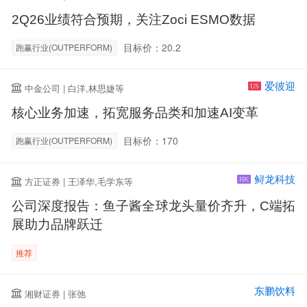
2Q26业绩符合预期，关注Zoci ESMO数据
目标价：20.2
跑赢行业(OUTPERFORM)
爱彼迎
中金公司 | 白洋,林思婕等
US
核心业务加速，拓宽服务品类和加速AI变革
目标价：170
跑赢行业(OUTPERFORM)
鲟龙科技
方正证券 | 王泽华,毛学东等
HK
公司深度报告：鱼子酱全球龙头量价齐升，C端拓
展助力品牌跃迁
推荐
东鹏饮料
湘财证券 | 张弛