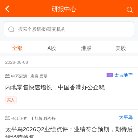
研报中心
全部
A股
港股
美股
2026-08-08
太古地产
申万宏源 | 袁豪,曹曼
HK
内地零售快速增长，中国香港办公企稳
买入
太平鸟
长江证券 | 于旭辉,魏杏梓
太平鸟2026Q2业绩点评：业绩符合预期，期待后
续经营修复