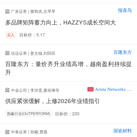
报喜鸟
广发证券 | 糜韩杰,左琴琴
多品牌矩阵蓄力向上，HAZZYS成长空间大
目标价：5.17
买入
百隆东方
信达证券 | 姜文镪,刘田田
百隆东方：量价齐升业绩高增，越南盈利持续提
升
Arista Networks Inc
中金公司 | 李诗雯,夏依琳等
US
供应紧张缓解，上修2026年业绩指引
目标价：220
跑赢行业(OUTPERFORM)
国瓷材料
中泰证券 | 孙颖,曹惠