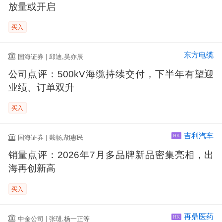
放量或开启
买入
东方电缆
国海证券 | 邱迪,吴亦辰
公司点评：500kV海缆持续交付，下半年有望迎
业绩、订单双升
买入
吉利汽车
国海证券 | 戴畅,胡惠民
HK
销量点评：2026年7月多品牌新品密集亮相，出
海再创新高
买入
再鼎医药
中金公司 | 张琎,杨一正等
HK