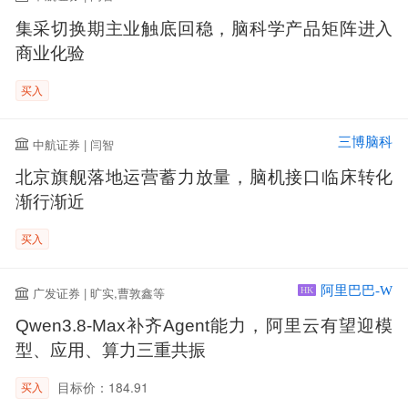
集采切换期主业触底回稳，脑科学产品矩阵进入
商业化验
买入
三博脑科
中航证券 | 闫智
北京旗舰落地运营蓄力放量，脑机接口临床转化
渐行渐近
买入
阿里巴巴-W
广发证券 | 旷实,曹敦鑫等
HK
Qwen3.8-Max补齐Agent能力，阿里云有望迎模
型、应用、算力三重共振
目标价：184.91
买入