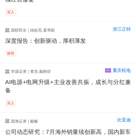
买入
浙江正特
国联民生 | 徐皓亮,童苇航
深度报告：创新驱动，厚积薄发
推荐
重庆机电
华源证券 | 查浩,戴映炘
HK
AI电源+电网升级+主业改善共振，成长与分红兼
备
买入
比亚迪
国海证券 | 戴畅
公司动态研究：7月海外销量续创新高，国内新车