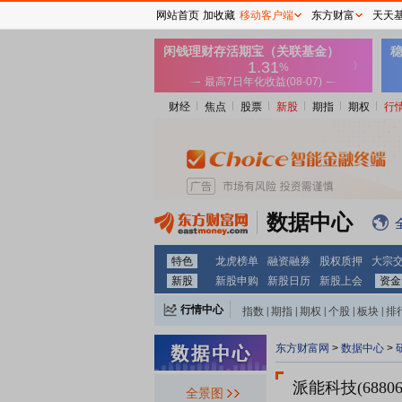
网站首页
加收藏
移动客户端
东方财富
天天
财经
焦点
股票
新股
期指
期权
行
数据中心
特色
龙虎榜单
融资融券
股权质押
大宗
新股
新股申购
新股日历
新股上会
资金
行情中心
指数
|
期指
|
期权
|
个股
|
板块
|
排
东方财富网
>
数据中心
>
派能科技(68806
全景图