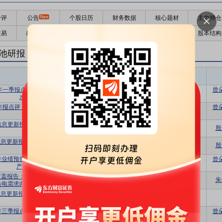
千评
公告
个股日历
财务数据
核心题材
主力持仓
交易
融资融券
高管持股
股东大会
个股研报
股本结构
池研报
电池盈利预测
东财
评级
报告名称
变动
评级
6年一季报点评：户储需求增长迅速，盈利
曾
买入
维持
水平环比大幅提升
5年报点评：户储需求重回高增，发力轻型
曾
买入
维持
动力市场
信息更新报告：多元业务高速增长，后续
增持
维持
殷
增长动能充足
息更新报告：2025业绩预告符合预期，
增持
维持
殷
多市场需求景气
5年业绩预告点评：Q4业绩基本符合预期，
曾
买入
维持
产品结构多元化发展
覆盖报告：受益国内大储+海外小储+两轮
增持
首次
朱
换电需求向上，公司出货量正加速增长
息更新报告：Q3业绩符合预期，销量快
增持
维持
速增长
5年三季报点评：Q3销量同比高增，单位盈
曾
买入
维持
利进一步提升