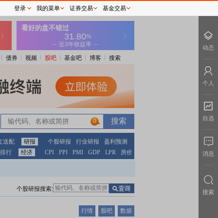
登录
我的菜单
证券交易
基金交易
动态
债券
视频
股吧
基金吧
博客
搜索
个人
自选
0
红送配
研报
个股研报
行业研报
盈利预测
排行
经济
CPI
PPI
PMI
GDP
LPR
房价
消息
个股研报搜索:
搜索
行情
股吧
数据