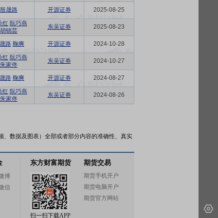
殷晟路
开源证券
2025-08-25
朵红
阮巧燕
东吴证券
2025-08-23
胡锦芸
晟路
鞠爽
开源证券
2024-10-28
朵红
阮巧燕
东吴证券
2024-10-27
朱家佟
晟路
鞠爽
开源证券
2024-08-27
朵红
阮巧燕
东吴证券
2024-08-26
朱家佟
频、数据及图表）全部或者部分内容的准确性、真实
金
东方财富期货
期货交易
期货手机开户
微博
期货电脑开户
微信
期货官方网站
扫一扫下载APP