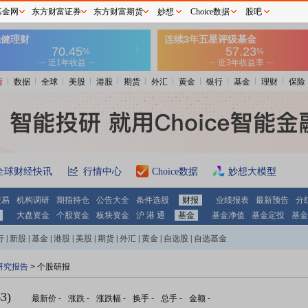
基金网
东方财富证券
东方财富期货
妙想
Choice数据
股吧
情
数据
全球
美股
港股
期货
外汇
黄金
银行
基金
理财
保险
全球财经快讯
行情中心
Choice数据
妙想大模型
交易
机构调研
期指持仓
公告大全
条件选股
财报
业绩报表
最新预告
分
大盘资金
个股资金
板块资金
沪 港 通
基金
基金净值
基金定投
基金
行
|
新股
|
基金
|
港股
|
美股
|
期货
|
外汇
|
黄金
|
自选股
|
自选基金
研究报告
> 个股研报
3)
最新价
-
涨跌
-
涨跌幅
-
换手
-
总手
-
金额
-