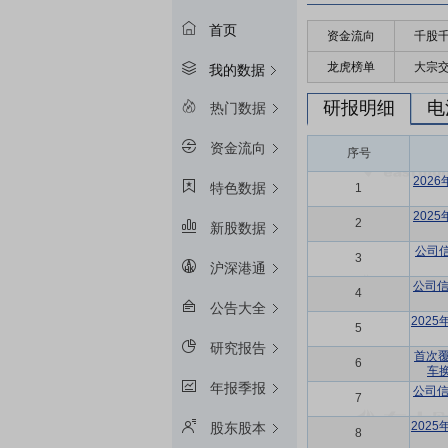
首页
资金流向
千股
龙虎榜单
大宗
我的数据
研报明细
电
热门数据
资金流向
序号
202
特色数据
1
202
2
新股数据
公司
3
沪深港通
公司信
4
公告大全
202
5
研究报告
首次
6
车
年报季报
公司信
7
202
股东股本
8