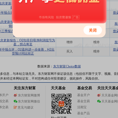
信息更新报告：Q2出货环比翻倍以上增
增持
维持
长，盈利拐点确立
5半年报点评：Q2销量大幅增长，实现扭亏
曾
买入
维持
为盈
信息更新报告：下游库存持续改善，产品
增持
维持
殷
销量同环比均有增长
4年三季报点评：业绩符合市场预期，静待
曾
买入
维持
欧洲需求恢复
息更新报告：Q2扣非归母净利润扭亏为
增持
维持
殷
盈，拐点将至
4年中报点评：Q2盈利进一步改善，H2出
曾
买入
维持
货预计同比转正
数据来源：
东方财富Choice数据
多信息，与本站立场无关。东方财富网不保证该信息（包括但不限于文字、视频、音
并未经过本网站证实，不对您构成任何投资建议，据此操作，风险自担。
关注东方财富
天天基金
基金交易
关注天天基
券开户
基金开户
东方财富网微博
天天基金网
线交易
基金交易
东方财富网微信
天天基金网
券交易
活期宝
意见与建议
基金产品