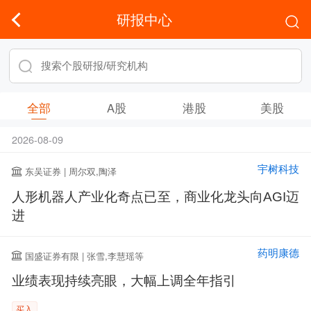
研报中心
全部
A股
港股
美股
2026-08-09
宇树科技
东吴证券 | 周尔双,陶泽
人形机器人产业化奇点已至，商业化龙头向AGI迈
进
药明康德
国盛证券有限 | 张雪,李慧瑶等
业绩表现持续亮眼，大幅上调全年指引
买入