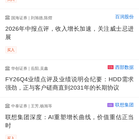
百润股份
国海证券 | 刘旭德,陈熠
2026年中报点评，收入增长加速，关注威士忌进
展
买入
西部数据
华创证券 | 岳阳,吴鑫
US
FY26Q4业绩点评及业绩说明会纪要：HDD需求
强劲，正与客户磋商直到2031年的长期协议
联想集团
中泰证券 | 王芳,杨旭等
HK
联想集团深度：AI重塑增长曲线，价值重估正当
时
买入