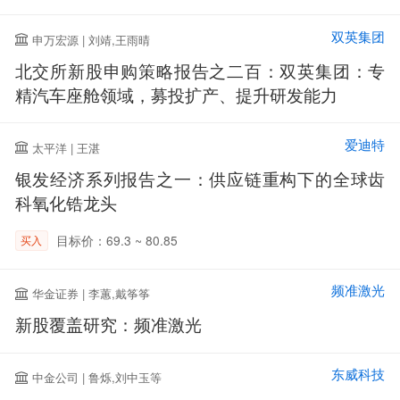
双英集团
申万宏源 | 刘靖,王雨晴
北交所新股申购策略报告之二百：双英集团：专
精汽车座舱领域，募投扩产、提升研发能力
爱迪特
太平洋 | 王湛
银发经济系列报告之一：供应链重构下的全球齿
科氧化锆龙头
目标价：69.3 ~ 80.85
买入
频准激光
华金证券 | 李蕙,戴筝筝
新股覆盖研究：频准激光
东威科技
中金公司 | 鲁烁,刘中玉等