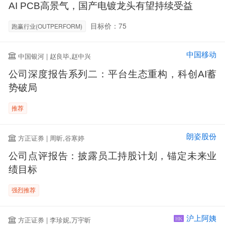
AI PCB高景气，国产电镀龙头有望持续受益
目标价：75
跑赢行业(OUTPERFORM)
中国移动
中国银河 | 赵良毕,赵中兴
公司深度报告系列二：平台生态重构，科创AI蓄
势破局
推荐
朗姿股份
方正证券 | 周昕,谷寒婷
公司点评报告：披露员工持股计划，锚定未来业
绩目标
强烈推荐
沪上阿姨
方正证券 | 李珍妮,万宇昕
HK