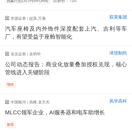
目标价：120
跑赢行业(OUTPERFORM)
双英集团
华源证券 | 赵昊,万枭
汽车座椅及内外饰件深度配套上汽、吉利等车
厂，有望受益于座舱智能化
泽璟制药
东北证券 | 吴明华
公司动态报告：商业化放量叠加授权兑现，核心
管线进入关键阶段
增持
风华高科
中国银河 | 高峰,龙天光
MLCC领军企业，AI服务器和电车助增长
推荐