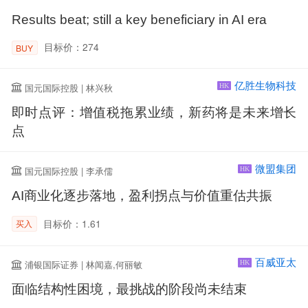
Results beat; still a key beneficiary in AI era
目标价：274
BUY
亿胜生物科技
国元国际控股 | 林兴秋
HK
即时点评：增值税拖累业绩，新药将是未来增长
点
微盟集团
国元国际控股 | 李承儒
HK
AI商业化逐步落地，盈利拐点与价值重估共振
目标价：1.61
买入
百威亚太
浦银国际证券 | 林闻嘉,何丽敏
HK
面临结构性困境，最挑战的阶段尚未结束