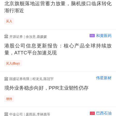
北京旗舰落地运营蓄力放量，脑机接口临床转化
渐行渐近
买入
和黄医药
开源证券 | 余汝意,聂媛媛
HK
港股公司信息更新报告：核心产品全球持续放
量，ATTC平台加速兑现
买入(Buy)
伟星新材
国盛证券有限 | 程龙戈,陈冠宇
境外业务稳步向好，PPR主业韧性仍存
增持
巴西石油
中金公司 | 庞雨辰,李林惠等
US