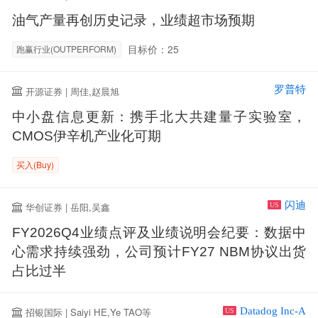
油气产量再创历史记录，业绩超市场预期
目标价：25
跑赢行业(OUTPERFORM)
罗普特
开源证券 | 周佳,赵晨旭
中小盘信息更新：携手北大共建量子实验室，
CMOS伊辛机产业化可期
买入(Buy)
闪迪
华创证券 | 岳阳,吴鑫
US
FY2026Q4业绩点评及业绩说明会纪要：数据中
心需求持续强劲，公司预计FY27 NBM协议出货
占比过半
Datadog Inc-A
招银国际 | Saiyi HE,Ye TAO等
US