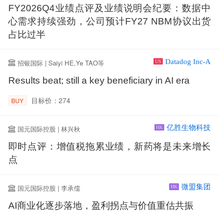
FY2026Q4业绩点评及业绩说明会纪要：数据中
心需求持续强劲，公司预计FY27 NBM协议出货
占比过半
Datadog Inc-A
招银国际 | Saiyi HE,Ye TAO等
US
Results beat; still a key beneficiary in AI era
目标价：274
BUY
亿胜生物科技
国元国际控股 | 林兴秋
HK
即时点评：增值税拖累业绩，新药将是未来增长
点
微盟集团
国元国际控股 | 李承儒
HK
AI商业化逐步落地，盈利拐点与价值重估共振