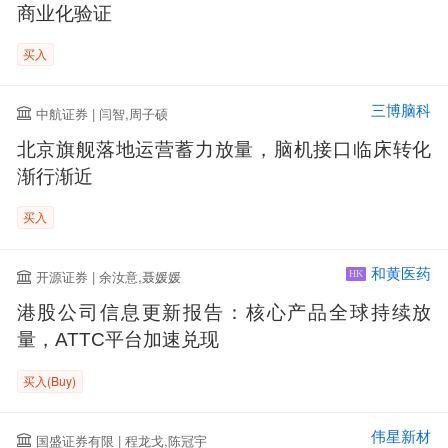
商业化验证
买入
三博脑科
中航证券 | 闫智,周子硕
北京旗舰落地运营蓄力放量，脑机接口临床转化
渐行渐近
买入
和黄医药
开源证券 | 余汝意,聂媛媛
HK
港股公司信息更新报告：核心产品全球持续放
量，ATTC平台加速兑现
买入(Buy)
伟星新材
国盛证券有限 | 程龙戈,陈冠宇