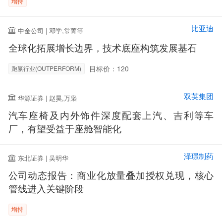
增持
比亚迪
中金公司 | 邓学,常菁等
全球化拓展增长边界，技术底座构筑发展基石
目标价：120
跑赢行业(OUTPERFORM)
双英集团
华源证券 | 赵昊,万枭
汽车座椅及内外饰件深度配套上汽、吉利等车
厂，有望受益于座舱智能化
泽璟制药
东北证券 | 吴明华
公司动态报告：商业化放量叠加授权兑现，核心
管线进入关键阶段
增持