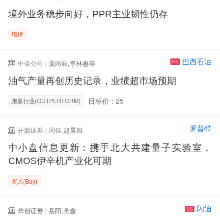
境外业务稳步向好，PPR主业韧性仍存
增持
巴西石油
中金公司 | 庞雨辰,李林惠等
US
油气产量再创历史记录，业绩超市场预期
目标价：25
跑赢行业(OUTPERFORM)
罗普特
开源证券 | 周佳,赵晨旭
中小盘信息更新：携手北大共建量子实验室，
CMOS伊辛机产业化可期
买入(Buy)
闪迪
华创证券 | 岳阳,吴鑫
US