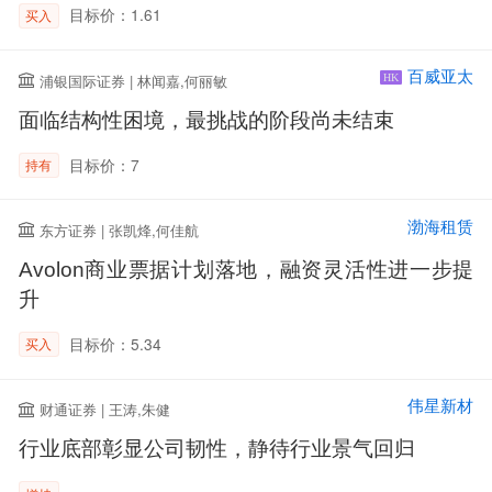
目标价：1.61
买入
百威亚太
浦银国际证券 | 林闻嘉,何丽敏
HK
面临结构性困境，最挑战的阶段尚未结束
目标价：7
持有
渤海租赁
东方证券 | 张凯烽,何佳航
Avolon商业票据计划落地，融资灵活性进一步提
升
目标价：5.34
买入
伟星新材
财通证券 | 王涛,朱健
行业底部彰显公司韧性，静待行业景气回归