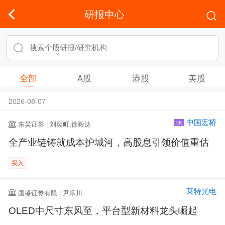
研报中心
全部
A股
港股
美股
2026-08-07
中国宏桥
东吴证券 | 刘奕町,徐毅达
HK
全产业链铸就成本护城河，高股息引领价值重估
买入
莱特光电
国盛证券有限 | 尹乐川
OLED中尺寸东风至，平台型新材料龙头崛起