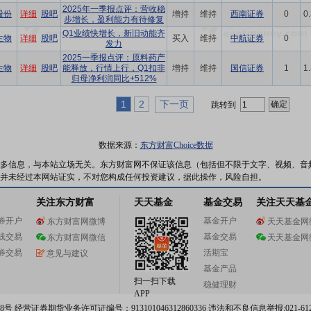
2025年一季报点评：营收稳
股份
详细
股吧
增持
维持
西南证券
0
0
步增长，盈利能力有待修复
Q1业绩快增长，新旧动能齐
生物
详细
股吧
买入
维持
中航证券
0
发力
2025一季报点评：原料药产
生物
详细
股吧
能释放，行情上行，Q1扣非
增持
维持
国信证券
1
1
归母净利润同比+512%
1
2
下一页
跳转到
数据来源：
东方财富Choice数据
多信息，与本站立场无关。东方财富网不保证该信息（包括但不限于文字、视频、音
并未经过本网站证实，不对您构成任何投资建议，据此操作，风险自担。
关注东方财富
天天基金
基金交易
关注天天基
券开户
基金开户
东方财富网微博
天天基金网
线交易
基金交易
东方财富网微信
天天基金网
券交易
活期宝
意见与建议
基金产品
扫一扫下载
稳健理财
APP
 经营证券期货业务许可证编号：913101046312860336 违法和不良信息举报:021-612