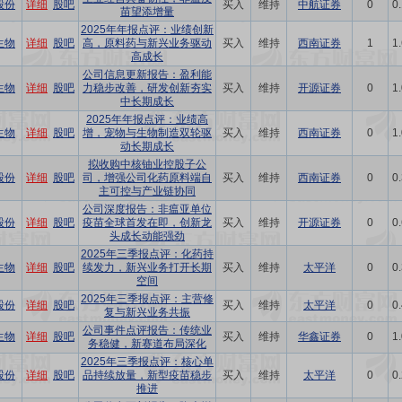
股份
详细
股吧
买入
维持
中航证券
0
0
苗望添增量
2025年年报点评：业绩创新
生物
详细
股吧
高，原料药与新兴业务驱动
买入
维持
西南证券
1
1
高成长
公司信息更新报告：盈利能
生物
详细
股吧
力稳步改善，研发创新夯实
买入
维持
开源证券
0
1
中长期成长
2025年年报点评：业绩高
生物
详细
股吧
增，宠物与生物制造双轮驱
买入
维持
西南证券
0
1
动长期成长
拟收购中核铀业控股子公
股份
详细
股吧
司，增强公司化药原料端自
买入
维持
西南证券
0
0
主可控与产业链协同
公司深度报告：非瘟亚单位
股份
详细
股吧
疫苗全球首发在即，创新龙
买入
维持
开源证券
0
0
头成长动能强劲
2025年三季报点评：化药持
生物
详细
股吧
续发力，新兴业务打开长期
买入
维持
太平洋
0
0
空间
2025年三季报点评：主营修
股份
详细
股吧
买入
维持
太平洋
0
0
复与新兴业务共振
公司事件点评报告：传统业
生物
详细
股吧
买入
维持
华鑫证券
0
1
务稳健，新赛道布局深化
2025年三季报点评：核心单
股份
详细
股吧
品持续放量，新型疫苗稳步
买入
维持
太平洋
0
0
推进