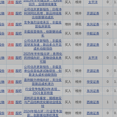
2025年半年报点评：毛利率
生物
详细
股吧
买入
维持
太平洋
0
1
回升，业绩持续修复
公司信息更新报告：归母净
生物
详细
股吧
利润同比高增，新品持续推
买入
维持
开源证券
0
1
出创新驱动成长
竞争激烈业绩承压，非瘟疫
股份
详细
股吧
增持
调低
东兴证券
0
0
苗临床获批
非瘟疫苗领先，创新驱动成
股份
详细
股吧
买入
维持
中航证券
0
长
公司信息更新报告：非瘟疫
股份
详细
股吧
苗研发加速，新品多点开花
买入
维持
开源证券
0
0
成长动能强劲
2025年半年报点评：兽用化
生物
详细
股吧
药持续向好，宠物动保未来
买入
维持
太平洋
0
0
可期
公司信息更新报告：非瘟亚
股份
详细
股吧
单位疫苗临床试验获批，创
买入
维持
开源证券
0
0
新龙头成长动能强劲
盈利能力持续向好，关注疫
生物
详细
股吧
买入
维持
华安证券
0
1
苗新品成长潜力
行业竞争拖累24年表现，
生物
详细
股吧
买入
维持
东兴证券
0
1
25Q1复苏明显
原料药业务爆发，规模效应
生物
详细
股吧
与产品结构优化驱动业绩反
买入
维持
西南证券
1
1
转
2024年报点评：行业竞争加
股份
详细
股吧
增持
维持
西南证券
0
0
剧，创新驱动厚积薄发