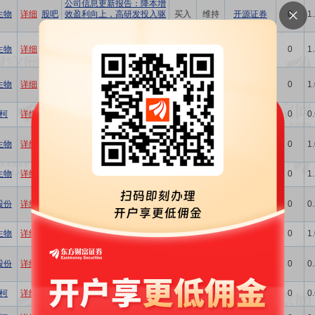
公司信息更新报告：降本增
生物
详细
股吧
效盈利向上，高研发投入驱
买入
维持
开源证券
0
1
动成长
2025年三季报点评：净利率
生物
详细
股吧
持续改善，关注后续新品上
买入
维持
太平洋
0
1
市
2025年三季报点评：畜禽动
生物
详细
股吧
保业务稳健增长，积极布局
买入
维持
太平洋
0
1
新赛道
公司信息更新报告：经营向
柯
详细
股吧
买入
维持
开源证券
0
0
好，持续推进降本增效
2025三季报点评：产品结构
生物
详细
股吧
优化，经营效率提升，Q3归
增持
维持
国信证券
0
1
母净利润同比+23%
2025Q3业绩稳健增长，布局
生物
详细
股吧
买入
维持
华安证券
0
1
合成生物赛道
公司信息更新报告：业绩修
股份
详细
股吧
复向上，非瘟疫苗临床实验
买入
维持
开源证券
0
0
有序推进
公司深度报告：禽畜药苗擎
生物
详细
股吧
买入
首次
华鑫证券
0
1
旗固本，宠物板块振翼拓新
2025年中报点评：业绩显著
股份
详细
股吧
修复，宠物业务与研发驱动
买入
调高
西南证券
0
0
新增长
禽用疫苗增速显著，关注宠
柯
详细
股吧
买入
维持
华安证券
0
0
物板块成长潜力
禽用宠物产品高增，费用优