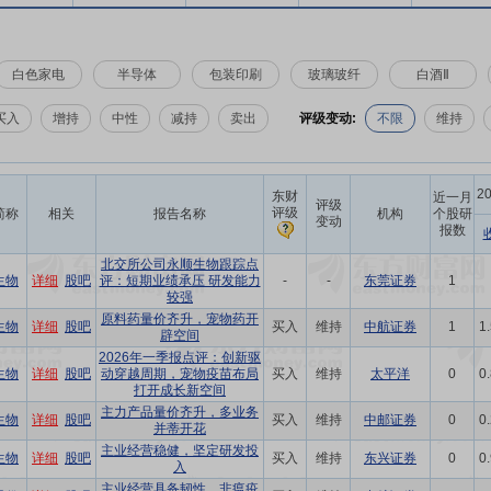
白色家电
半导体
包装印刷
玻璃玻纤
白酒Ⅱ
买入
增持
中性
减持
卖出
评级变动:
不限
维持
2
东财
近一月
评级
评级
简称
相关
报告名称
机构
个股研
变动
报数
北交所公司永顺生物跟踪点
生物
详细
股吧
评：短期业绩承压 研发能力
-
-
东莞证券
1
较强
原料药量价齐升，宠物药开
生物
详细
股吧
买入
维持
中航证券
1
1
辟空间
2026年一季报点评：创新驱
生物
详细
股吧
动穿越周期，宠物疫苗布局
买入
维持
太平洋
0
0
打开成长新空间
主力产品量价齐升，多业务
生物
详细
股吧
买入
维持
中邮证券
0
0
并蒂开花
主业经营稳健，坚定研发投
生物
详细
股吧
买入
维持
东兴证券
0
0
入
主业经营具备韧性，非瘟疫