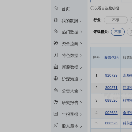
仅看自选股研报
首页
行业:
不限
我的数据
热门数据
评级相关:
不限
资金流向
特色数据
序号
股票代码
股票
新股数据
1
920729
永顺
沪深港通
2
300871
回盛
公告大全
3
688526
科前
研究报告
4
002688
金河
年报季报
5
688526
科前
股东股本