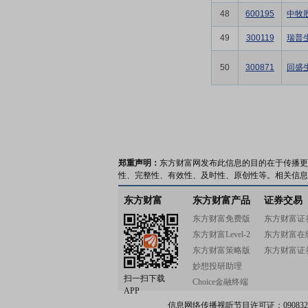
48
600195
中牧
49
300119
瑞普
50
300871
回盛
郑重声明：
东方财富网发布此信息的目的在于传播更
性、完整性、有效性、及时性、原创性等。相关信息
东方财富
东方财富产品
证券交易
东方财富免费版
东方财富证
东方财富Level-2
东方财富在
东方财富策略版
东方财富证
妙想投研助理
扫一扫下载
Choice金融终端
APP
信息网络传播视听节目许可证：0908328号