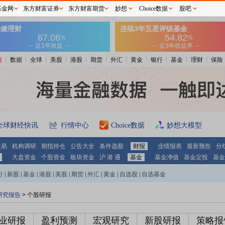
基金网
东方财富证券
东方财富期货
妙想
Choice数据
股吧
情
数据
全球
美股
港股
期货
外汇
黄金
银行
基金
理财
保险
全球财经快讯
行情中心
Choice数据
妙想大模型
交易
机构调研
期指持仓
公告大全
条件选股
财报
业绩报表
最新预告
分
大盘资金
个股资金
板块资金
沪 港 通
基金
基金净值
基金定投
基金
行
|
新股
|
基金
|
港股
|
美股
|
期货
|
外汇
|
黄金
|
自选股
|
自选基金
研究报告
> 个股研报
业研报
盈利预测
宏观研究
新股研报
策略报