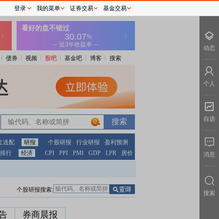
登录
我的菜单
证券交易
基金交易
动态
债券
视频
股吧
基金吧
博客
搜索
个人
自选
0
红送配
研报
个股研报
行业研报
盈利预测
排行
经济
CPI
PPI
PMI
GDP
LPR
房价
消息
个股研报搜索:
搜索
告
券商晨报