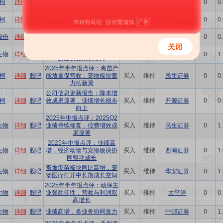
柯
详细
股吧
增持
维持
东兴证券
0
0
化业绩增长
业绩持续改善，禽苗及宠物
柯
详细
股吧
增持
维持
中邮证券
0
0
相关产品收入增长明显
化药及饲料业务收入大增，
股份
详细
股吧
买入
维持
中邮证券
0
0
疫苗业务依然承压
Q2盈利能力持续向好，关注
生物
详细
股吧
买入
维持
华安证券
0
1
疫苗新品成长潜力
2025年半年报点评：禽苗产
柯
详细
股吧
能放量促营收，宠物板块蓄
买入
维持
民生证券
0
0
力拓新局
公司信息更新报告：降本增
柯
详细
股吧
效成果显著，业绩增长稳步
买入
维持
开源证券
0
0
向上
2025年中报点评：2025Q2
生物
详细
股吧
业绩持续修复，控费增效成
买入
维持
民生证券
0
1
果显著
2025年中报点评：业绩高
生物
详细
股吧
增，经济动物与宠物板块协
买入
维持
西南证券
0
1
同驱动成长
畜禽疫苗板块同比高增，宠
生物
详细
股吧
买入
维持
华安证券
0
1
物医疗打开中长期成长空间
2025年半年报点评：动保主
生物
详细
股吧
业强劲韧性，营收与利润双
买入
维持
太平洋
0
0
高增长
生物
详细
股吧
业绩高增，多业务协同发力
买入
维持
中邮证券
0
1