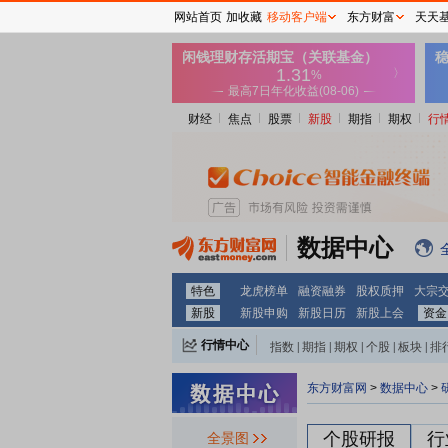
网站首页
加收藏
移动客户端
东方财富
天天
财经
焦点
股票
新股
期指
期权
行
数据中心
特色
龙虎榜单
融资融券
股权质押
大宗
新股
新股申购
新股日历
新股上会
资金
行情中心
指数
|
期指
|
期权
|
个股
|
板块
|
排
东方财富网
>
数据中心
>
个股研报
行
全景图