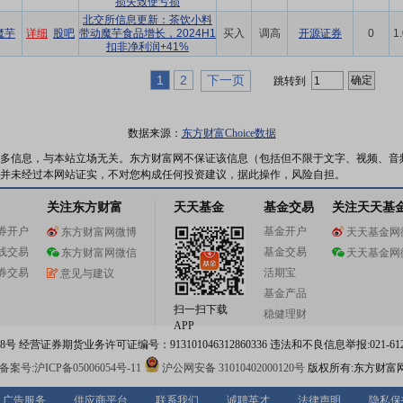
损失致使亏损
北交所信息更新：茶饮小料
魔芋
详细
股吧
带动魔芋食品增长，2024H1
买入
调高
开源证券
0
1
扣非净利润+41%
1
2
下一页
跳转到
数据来源：
东方财富Choice数据
多信息，与本站立场无关。东方财富网不保证该信息（包括但不限于文字、视频、音
并未经过本网站证实，不对您构成任何投资建议，据此操作，风险自担。
关注东方财富
天天基金
基金交易
关注天天基
券开户
基金开户
东方财富网微博
天天基金网
线交易
基金交易
东方财富网微信
天天基金网
券交易
活期宝
意见与建议
基金产品
扫一扫下载
稳健理财
APP
 经营证券期货业务许可证编号：913101046312860336 违法和不良信息举报:021-612
案号:沪ICP备05006054号-11
沪公网安备 31010402000120号
版权所有:东方财富
广告服务
供应商平台
联系我们
诚聘英才
法律声明
隐私保