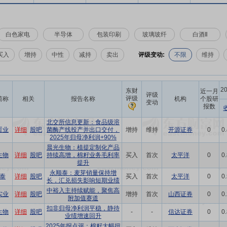
白色家电
半导体
包装印刷
玻璃玻纤
白酒Ⅱ
买入
增持
中性
减持
卖出
评级变动:
不限
维持
2
东财
近一月
评级
评级
简称
相关
报告名称
机构
个股研
变动
报数
北交所信息更新：食品级溶
蛋业
详细
股吧
菌酶产线投产并出口交付，
增持
维持
开源证券
0
0
2025年归母净利润+90%
晨光生物：植提定制化产品
生物
详细
股吧
持续高增，棉籽业务毛利率
买入
首次
太平洋
0
0
提升
永顺泰：麦芽销量保持增
泰
详细
股吧
买入
首次
太平洋
0
0
长，汇兑损失影响短期业绩
中裕入主持续赋能，聚焦高
实业
详细
股吧
增持
首次
山西证券
0
0
附加值赛道
扣非归母净利润平稳，静待
生物
详细
股吧
-
-
信达证券
0
0
业绩增速回升
2025年报点评：棉籽大幅扭