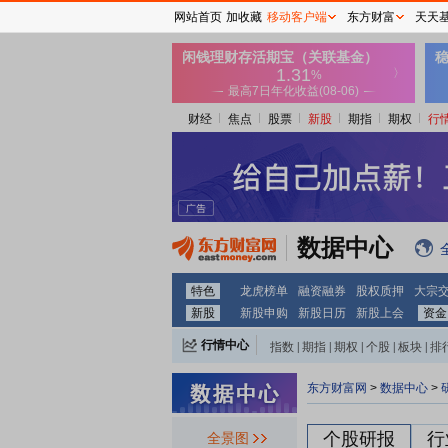
网站首页
加收藏
移动客户端
东方财富
天天
财经
焦点
股票
新股
期指
期权
行
数据中心
特色
龙虎榜单
融资融券
股权质押
大宗
新股
新股申购
新股日历
新股上会
资金
行情中心
指数
|
期指
|
期权
|
个股
|
板块
|
排
东方财富网
>
数据中心
>
个股研报
行
全景图