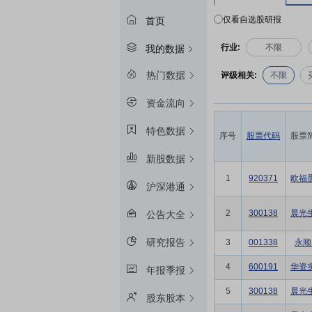
仅看自选股研报
首页
行业:
不限
我的数据
热门数据
评级相关:
不限
资金流向
特色数据
序号
股票代码
股票
新股数据
1
920371
欧福
沪深港通
2
300138
晨光
公告大全
研究报告
3
001338
永顺
4
600191
华资
年报季报
5
300138
晨光
股东股本