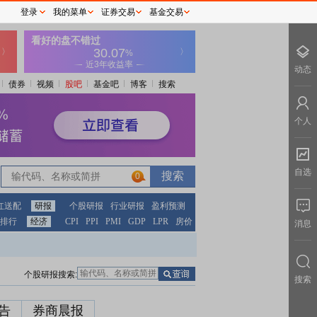
登录
我的菜单
证券交易
基金交易
动态
债券
视频
股吧
基金吧
博客
搜索
个人
自选
0
红送配
研报
个股研报
行业研报
盈利预测
排行
经济
CPI
PPI
PMI
GDP
LPR
房价
消息
个股研报搜索:
搜索
告
券商晨报