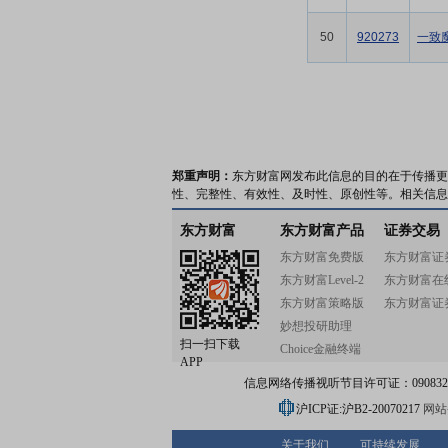
50
920273
一致
郑重声明：
东方财富网发布此信息的目的在于传播更
性、完整性、有效性、及时性、原创性等。相关信息
东方财富
东方财富产品
证券交易
东方财富免费版
东方财富证
东方财富Level-2
东方财富在
东方财富策略版
东方财富证
妙想投研助理
扫一扫下载
Choice金融终端
APP
信息网络传播视听节目许可证：0908328号
沪ICP证:沪B2-20070217
网站备
关于我们
可持续发展