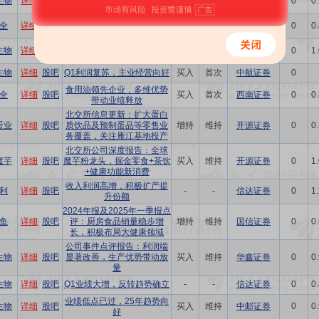
生物
详细
股吧
买入
维持
中邮证券
0
0
复
2025年中报点评：主业稳健
全
详细
股吧
买入
维持
西南证券
0
0
增长，渠道扩张成效显现
棉籽回暖扭亏为盈，植提改
生物
详细
股吧
买入
维持
西南证券
0
1
善长期向上
生物
详细
股吧
Q1利润复苏，主业经营向好
买入
首次
中航证券
0
食用油领先企业，多维优势
全
详细
股吧
买入
首次
西南证券
0
0
带动业绩释放
北交所信息更新：扩大蛋白
蛋业
详细
股吧
质饮品及预制蛋品等零售业
增持
维持
开源证券
0
0
务覆盖，关注雁江基地投产
北交所公司深度报告：全球
魔芋
详细
股吧
魔芋粉龙头，掘金零食+茶饮
买入
维持
开源证券
0
1
+健康功能新消费
收入利润高增，积极扩产提
利
详细
股吧
-
-
信达证券
0
1
升份额
2024年报及2025年一季报点
鱼
详细
股吧
评：厨房食品销量稳步增
增持
维持
国信证券
0
0
长，积极布局大健康领域
公司事件点评报告：利润端
生物
详细
股吧
显著改善，生产优势带动放
买入
维持
华鑫证券
0
0
量
生物
详细
股吧
Q1业绩大增，反转趋势确立
-
-
信达证券
0
0
业绩低点已过，25年趋势向
生物
详细
股吧
买入
维持
中邮证券
0
0
好