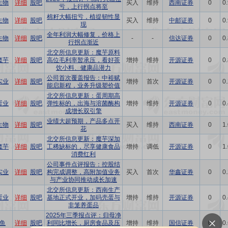
生物
详细
股吧
买入
维持
西南证券
0
0
亏，上行拐点将至
棉籽大幅扭亏，植提韧性显
生物
详细
股吧
买入
维持
中邮证券
0
0
现
全年利润大幅修复，价格上
生物
详细
股吧
-
-
信达证券
0
0
行拐点渐近
北交所信息更新：魔芋原料
魔芋
详细
股吧
高位毛利率暂承压，看好茶
增持
维持
开源证券
0
0
饮小料、健康品潜力
公司首次覆盖报告：中裕赋
实业
详细
股吧
增持
首次
开源证券
0
0
能启新程，业务升级塑价值
北交所信息更新：蛋周期高
蛋业
详细
股吧
弹性标的，出海与溶菌酶构
增持
维持
开源证券
0
0
成增长双引擎
业绩大超预期，产品多点开
生物
详细
股吧
买入
维持
西南证券
0
1
花
北交所信息更新：魔芋深加
魔芋
详细
股吧
工稀缺标的，尽享健康食品
增持
调低
开源证券
0
1
消费红利
公司事件点评报告：控股结
实业
详细
股吧
构完成调整，高附加值业务
买入
首次
华鑫证券
0
0
与产业协同推动成长加速
北交所信息更新：西南生产
蛋业
详细
股吧
基地正式开业，加码壳蛋与
增持
维持
开源证券
0
0
非笼养蛋品
2025年三季报点评：归母净
鱼
详细
股吧
利同比增长，厨房食品及压
增持
维持
国信证券
0
0