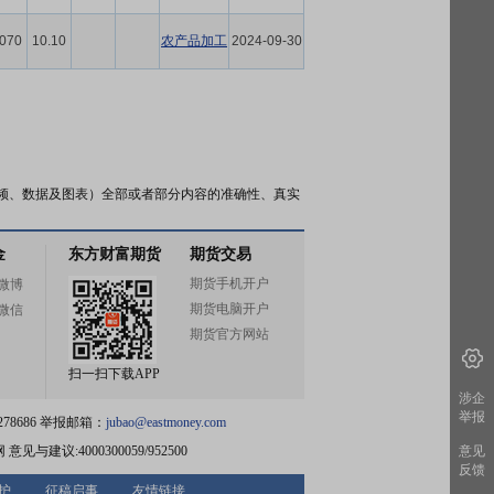
.070
10.10
农产品加工
2024-09-30
频、数据及图表）全部或者部分内容的准确性、真实
金
东方财富期货
期货交易
期货手机开户
微博
期货电脑开户
微信
期货官方网站
扫一扫下载APP
涉企
举报
78686 举报邮箱：
jubao@eastmoney.com
网
意见与建议:4000300059/952500
意见
反馈
护
征稿启事
友情链接