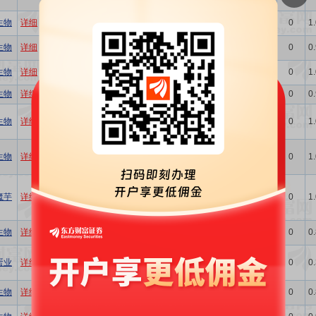
榨利润均明显改善
2025年三季报点评：盈利显
生物
详细
股吧
买入
维持
西南证券
0
1
著修复，拐点持续向上
公司信息更新报告：主业反
生物
详细
股吧
买入
维持
开源证券
0
0
转持续，梯队业务多点开花
公司事件点评报告：价格拐
生物
详细
股吧
买入
维持
华鑫证券
0
1
点初显，盈利能力加速释放
生物
详细
股吧
Q3盈利亮眼，明年增长可期
-
-
信达证券
0
0
经营向好，有望受益于FDA
生物
详细
股吧
新政下全球天然色素市场翻
买入
首次
山西证券
0
1
倍机遇
2025年中报点评：棉籽业务
生物
详细
股吧
扭亏为盈，盈利修复势能向
买入
维持
西南证券
0
1
上
北交所信息更新：掘金健康
饮食风潮，晶球产能迈向8万
魔芋
详细
股吧
买入
维持
开源证券
0
1
吨，2025H1归母净利润
+23%
公司首次覆盖报告：管理制
生物
详细
股吧
买入
首次
开源证券
0
0
胜，主业反转，多点开花
北交所信息更新：国内蛋品
蛋业
详细
股吧
龙头突破酶制剂新赛道，
增持
维持
开源证券
0
0
150吨溶菌酶产线已建成
Q2业绩持续强劲，天然替代
生物
详细
股吧
-
-
信达证券
0
0
合成有望加速
植提稳健增长，业绩持续修