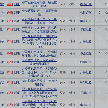
棉籽业务扭亏为盈，经营重
生物
详细
股吧
买入
维持
西南证券
0
0
回上升通道
业绩逐季好转，把握周期弹
生物
详细
股吧
-
-
信达证券
0
0
性
公司事件点评报告：利润边
生物
详细
股吧
买入
维持
华鑫证券
0
0
际修复，成本低位企稳
公司事件点评报告：经营边
鱼
详细
股吧
买入
维持
华鑫证券
0
0
际改善，渠道增量空间充足
北交所信息更新：休闲食品
需求放量+魔芋粉量价齐升，
魔芋
详细
股吧
买入
维持
开源证券
0
1
2024年归母净利润同比增
64%
公司事件点评报告：业绩延
鱼
详细
股吧
买入
维持
华鑫证券
0
0
续承压，厨房食品边际改善
营收恢复增长，棉籽亏损及
生物
详细
股吧
-
-
西南证券
0
1
减值致利润承压
北交所信息更新：利润端受
蛋业
详细
股吧
益于蛋价下行，2024Q1-Q3
增持
维持
开源证券
0
0
归母净利润+26%
棉籽拖累当季亏损，等待业
生物
详细
股吧
买入
维持
中邮证券
0
0
绩回暖
北交所信息更新：茶饮小料
魔芋
详细
股吧
潜力大+全力拓展新客户，
买入
维持
开源证券
0
1
2024Q1-3扣非净利润+65%
公司事件点评报告：营收规
生物
详细
股吧
模边际增长，计提资产减值
买入
维持
华鑫证券
0