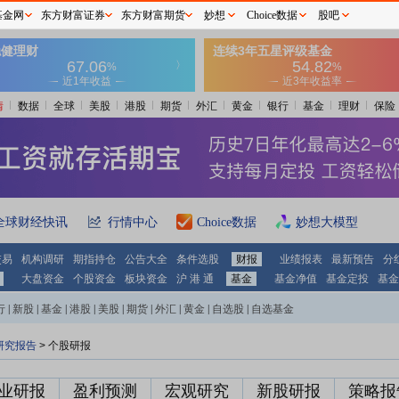
基金网
东方财富证券
东方财富期货
妙想
Choice数据
股吧
情
数据
全球
美股
港股
期货
外汇
黄金
银行
基金
理财
保险
全球财经快讯
行情中心
Choice数据
妙想大模型
交易
机构调研
期指持仓
公告大全
条件选股
财报
业绩报表
最新预告
分
大盘资金
个股资金
板块资金
沪 港 通
基金
基金净值
基金定投
基金
行
|
新股
|
基金
|
港股
|
美股
|
期货
|
外汇
|
黄金
|
自选股
|
自选基金
研究报告
> 个股研报
业研报
盈利预测
宏观研究
新股研报
策略报