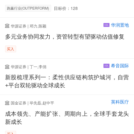
目标价：128
跑赢行业(OUTPERFORM)
华润置地
华源证券 | 邓力,陈颖
HK
多元业务协同发力，资管转型有望驱动估值修复
买入
希音国际
华源证券 | 丁一,李俏
HK
新股梳理系列一：柔性供应链构筑护城河，自营
+平台双轮驱动全球成长
英科医疗
国金证券 | 毕先磊,赵中平
成本领先、产能扩张、周期向上，全球手套龙头
新成长
买入