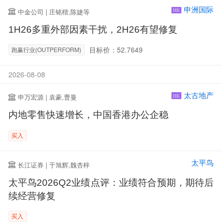
申洲国际
中金公司 | 庄铭楷,陈婕等
HK
1H26多重外部因素干扰，2H26有望修复
目标价：52.7649
跑赢行业(OUTPERFORM)
2026-08-08
太古地产
申万宏源 | 袁豪,曹曼
HK
内地零售快速增长，中国香港办公企稳
买入
太平鸟
长江证券 | 于旭辉,魏杏梓
太平鸟2026Q2业绩点评：业绩符合预期，期待后
续经营修复
买入