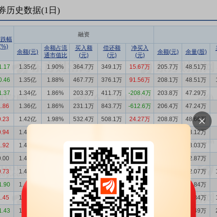
券历史数据(
1
日)
融资
涨跌幅
(%)
余额占流
买入额
偿还额
净买入
余额(元)
余额(元)
余量(股)
通市值比
(元)
(元)
(元)
1.17
1.35亿
1.90%
364.7万
349.1万
15.67万
205.7万
48.51万
0.46
1.35亿
1.88%
467.7万
376.1万
91.56万
208.1万
48.51万
1.37
1.34亿
1.86%
203.3万
411.7万
-208.4万
203.8万
47.29万
1.86
1.36亿
1.86%
231.1万
843.7万
-612.6万
206.4万
47.24万
0.23
1.42亿
1.98%
532.4万
508.1万
24.27万
208.8万
48.66万
0.94
1.42亿
1.98%
355.4万
525.7万
-170.3万
227.4万
53.12万
1.92
1.43亿
2.02%
463.0万
414.7万
48.35万
224.8万
53.03万
0.00
1.43亿
2.06%
305.1万
367.3万
-62.28万
219.9万
52.87万
0.73
1.43亿
2.06%
360.1万
413.0万
-52.91万
216.6万
52.07万
1.90
1.44亿
2.09%
374.0万
341.6万
32.42万
210.0万
50.84万
1.45
1.44亿
2.04%
427.7万
352.2万
75.42万
220.4万
52.34万
1.43
1.43亿
2.06%
430.7万
425.9万
4.71万
213.7万
51.49万