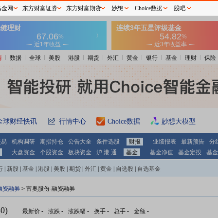
基金网
东方财富证券
东方财富期货
妙想
Choice数据
股吧
情
数据
全球
美股
港股
期货
外汇
黄金
银行
基金
理财
保险
全球财经快讯
行情中心
Choice数据
妙想大模型
交易
机构调研
期指持仓
公告大全
条件选股
财报
业绩报表
最新预告
分
大盘资金
个股资金
板块资金
沪 港 通
基金
基金净值
基金定投
基金
行
|
新股
|
基金
|
港股
|
美股
|
期货
|
外汇
|
黄金
|
自选股
|
自选基金
融资融券
>
富奥股份-融资融券
0)
最新价
-
涨跌
-
涨跌幅
-
换手
-
总手
-
金额
-