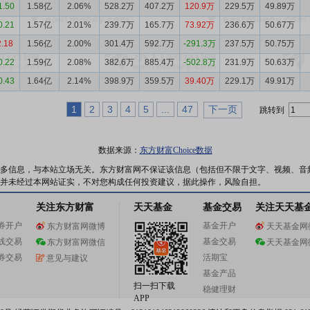
1.50
1.58亿
2.06%
528.2万
407.2万
120.9万
229.5万
49.89万
0.21
1.57亿
2.01%
239.7万
165.7万
73.92万
236.6万
50.67万
2.18
1.56亿
2.00%
301.4万
592.7万
-291.3万
237.5万
50.75万
0.22
1.59亿
2.08%
382.6万
885.4万
-502.8万
231.9万
50.63万
0.43
1.64亿
2.14%
398.9万
359.5万
39.40万
229.1万
49.91万
1
2
3
4
5
...
47
下一页
跳转到
数据来源：
东方财富Choice数据
多信息，与本站立场无关。东方财富网不保证该信息（包括但不限于文字、视频、音
并未经过本网站证实，不对您构成任何投资建议，据此操作，风险自担。
关注东方财富
天天基金
基金交易
关注天天基
券开户
基金开户
东方财富网微博
天天基金网
线交易
基金交易
东方财富网微信
天天基金网
券交易
活期宝
意见与建议
基金产品
扫一扫下载
稳健理财
APP