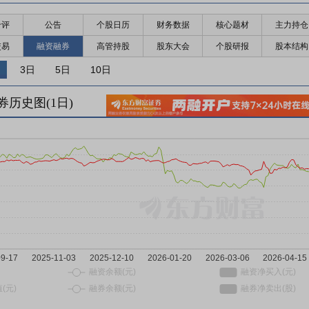
千评
公告
个股日历
财务数据
核心题材
主力持仓
交易
融资融券
高管持股
股东大会
个股研报
股本结构
3日
5日
10日
券历史图(
1
日)