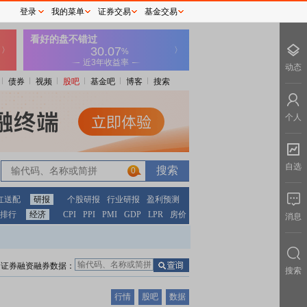
登录
我的菜单
证券交易
基金交易
动态
债券
视频
股吧
基金吧
博客
搜索
个人
自选
0
红送配
研报
个股研报
行业研报
盈利预测
排行
经济
CPI
PPI
PMI
GDP
LPR
房价
消息
证券融资融券数据：
搜索
行情
股吧
数据