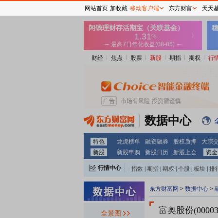
网站首页
加收藏
移动客户端
东方财富
天天
财经
焦点
股票
新股
期指
期权
行
数据中心
特色
龙虎榜单
融资融券
股权质押
大宗
新股
新股申购
新股日历
新股上会
资金
行情中心
指数
|
期指
|
期权
|
个股
|
板块
|
排
东方财富网
>
数据中心
>
富奥股份(00003
全景图