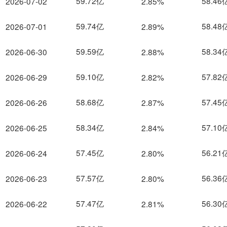
59.72亿
58.46
2026-07-02
2.85%
59.74亿
58.48
2026-07-01
2.89%
59.59亿
58.34
2026-06-30
2.88%
59.10亿
57.82
2026-06-29
2.82%
58.68亿
57.45
2026-06-26
2.87%
58.34亿
57.10
2026-06-25
2.84%
57.45亿
56.21
2026-06-24
2.80%
57.57亿
56.36
2026-06-23
2.80%
57.47亿
56.30
2026-06-22
2.81%