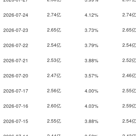
2.74亿
2.74
2026-07-24
4.12%
2.65亿
2.65
2026-07-23
3.73%
2.54亿
2.54
2026-07-22
3.79%
2.53亿
2.52
2026-07-21
3.88%
2.47亿
2.46
2026-07-20
3.57%
2.56亿
2.55
2026-07-17
4.00%
2.60亿
2.59
2026-07-16
4.03%
2.55亿
2.54
2026-07-15
3.88%
2.44亿
2.43