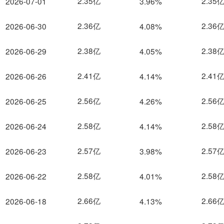
2.35亿
2.35
2026-07-01
3.96%
2.36亿
2.36
2026-06-30
4.08%
2.38亿
2.38
2026-06-29
4.05%
2.41亿
2.41
2026-06-26
4.14%
2.56亿
2.56
2026-06-25
4.26%
2.58亿
2.58
2026-06-24
4.14%
2.57亿
2.57
2026-06-23
3.98%
2.58亿
2.58
2026-06-22
4.01%
2.66亿
2.66
2026-06-18
4.13%