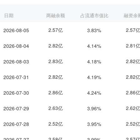
日期
两融余额
占流通市值比
融资余
2.57亿
2.57
2026-08-05
3.83%
2.82亿
2.81
2026-08-04
4.14%
2.83亿
2.82
2026-08-03
4.18%
2.82亿
2.82
2026-07-31
4.19%
2.86亿
2.86
2026-07-30
4.24%
2.63亿
2.62
2026-07-29
3.96%
2.52亿
2.52
2026-07-28
3.95%
2.58亿
2.57
2026-07-27
3.99%