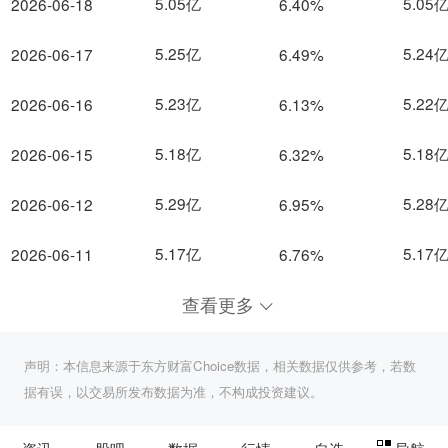
5.05亿
5.05
2026-06-18
6.40%
5.25亿
5.24
2026-06-17
6.49%
5.23亿
5.22
2026-06-16
6.13%
5.18亿
5.18
2026-06-15
6.32%
5.29亿
5.28
2026-06-12
6.95%
5.17亿
5.17
2026-06-11
6.76%
查看更多
声明：本信息来源于东方财富Choice数据，相关数据仅供参考，若数
据有误，以交易所发布数据为准，不构成投资建议。