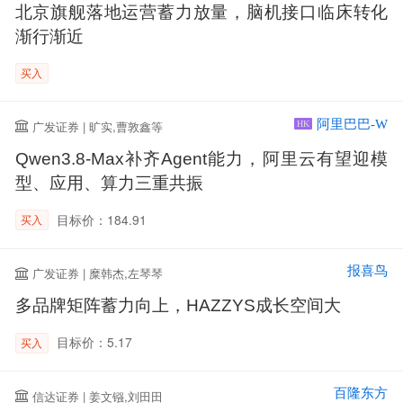
北京旗舰落地运营蓄力放量，脑机接口临床转化
渐行渐近
买入
阿里巴巴-W
广发证券 | 旷实,曹敦鑫等
HK
Qwen3.8-Max补齐Agent能力，阿里云有望迎模
型、应用、算力三重共振
目标价：184.91
买入
报喜鸟
广发证券 | 糜韩杰,左琴琴
多品牌矩阵蓄力向上，HAZZYS成长空间大
目标价：5.17
买入
百隆东方
信达证券 | 姜文镪,刘田田