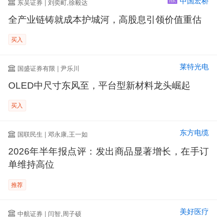
中国宏桥
东吴证券 | 刘奕町,徐毅达
HK
全产业链铸就成本护城河，高股息引领价值重估
买入
莱特光电
国盛证券有限 | 尹乐川
OLED中尺寸东风至，平台型新材料龙头崛起
买入
东方电缆
国联民生 | 邓永康,王一如
2026年半年报点评：发出商品显著增长，在手订
单维持高位
推荐
美好医疗
中航证券 | 闫智,周子硕