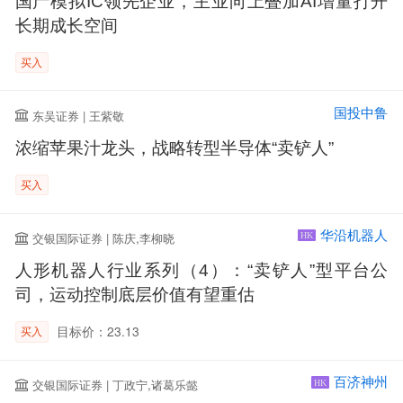
国产模拟IC领先企业，主业向上叠加AI增量打开
长期成长空间
买入
国投中鲁
东吴证券 | 王紫敬
浓缩苹果汁龙头，战略转型半导体“卖铲人”
买入
华沿机器人
交银国际证券 | 陈庆,李柳晓
HK
人形机器人行业系列（4）：“卖铲人”型平台公
司，运动控制底层价值有望重估
目标价：23.13
买入
百济神州
交银国际证券 | 丁政宁,诸葛乐懿
HK