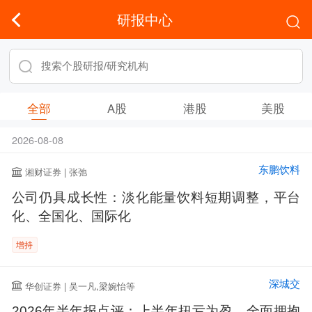
研报中心
全部
A股
港股
美股
2026-08-08
东鹏饮料
湘财证券 | 张弛
公司仍具成长性：淡化能量饮料短期调整，平台
化、全国化、国际化
增持
深城交
华创证券 | 吴一凡,梁婉怡等
2026年半年报点评：上半年扭亏为盈，全面拥抱