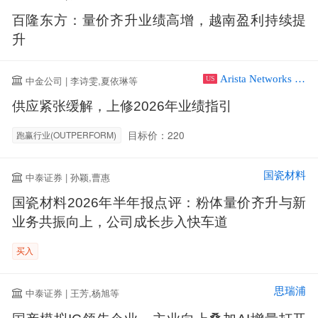
百隆东方：量价齐升业绩高增，越南盈利持续提
升
Arista Networks Inc
中金公司 | 李诗雯,夏依琳等
US
供应紧张缓解，上修2026年业绩指引
目标价：220
跑赢行业(OUTPERFORM)
国瓷材料
中泰证券 | 孙颖,曹惠
国瓷材料2026年半年报点评：粉体量价齐升与新
业务共振向上，公司成长步入快车道
买入
思瑞浦
中泰证券 | 王芳,杨旭等