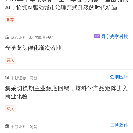
AI，抢抓AI驱动城市治理范式升级的时代机遇
推荐
舜宇光学科技
财通证券 | 郝艳辉,景柄维
HK
光学龙头催化渐次落地
买入
爱朋医疗
中航证券 | 闫智
集采切换期主业触底回稳，脑科学产品矩阵进入
商业化验
买入
三博脑科
中航证券 | 闫智