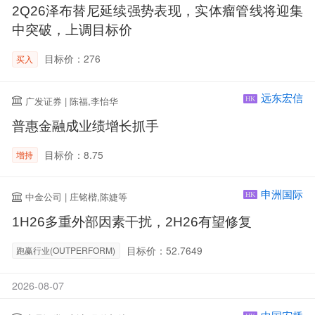
2Q26泽布替尼延续强势表现，实体瘤管线将迎集
中突破，上调目标价
目标价：276
买入
远东宏信
广发证券 | 陈福,李怡华
HK
普惠金融成业绩增长抓手
目标价：8.75
增持
申洲国际
中金公司 | 庄铭楷,陈婕等
HK
1H26多重外部因素干扰，2H26有望修复
目标价：52.7649
跑赢行业(OUTPERFORM)
2026-08-07