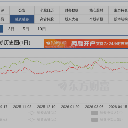
千评
公告
个股日历
财务数据
核心题材
主力持仓
交易
融资融券
高管持股
股东大会
个股研报
股本结构
3日
5日
10日
券历史图(
1
日)