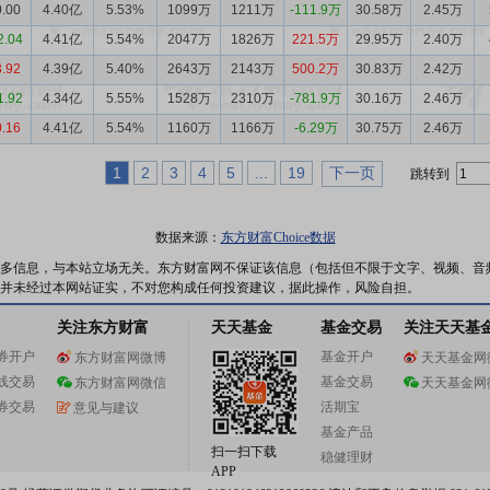
0.00
4.40亿
5.53%
1099万
1211万
-111.9万
30.58万
2.45万
2.04
4.41亿
5.54%
2047万
1826万
221.5万
29.95万
2.40万
3.92
4.39亿
5.40%
2643万
2143万
500.2万
30.83万
2.42万
1.92
4.34亿
5.55%
1528万
2310万
-781.9万
30.16万
2.46万
0.16
4.41亿
5.54%
1160万
1166万
-6.29万
30.75万
2.46万
1
2
3
4
5
...
19
下一页
跳转到
数据来源：
东方财富Choice数据
多信息，与本站立场无关。东方财富网不保证该信息（包括但不限于文字、视频、音
并未经过本网站证实，不对您构成任何投资建议，据此操作，风险自担。
关注东方财富
天天基金
基金交易
关注天天基
券开户
基金开户
东方财富网微博
天天基金网
线交易
基金交易
东方财富网微信
天天基金网
券交易
活期宝
意见与建议
基金产品
扫一扫下载
稳健理财
APP