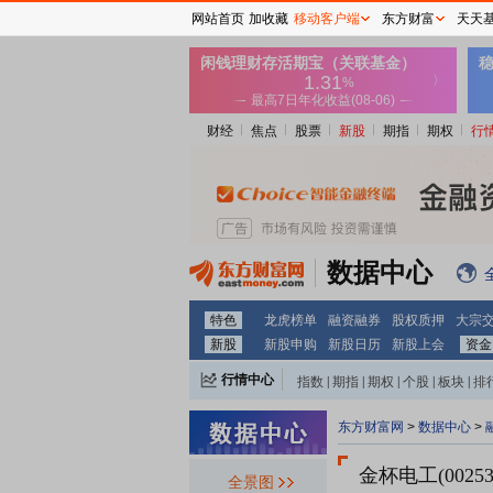
网站首页
加收藏
移动客户端
东方财富
天天
财经
焦点
股票
新股
期指
期权
行
数据中心
特色
龙虎榜单
融资融券
股权质押
大宗
新股
新股申购
新股日历
新股上会
资金
行情中心
指数
|
期指
|
期权
|
个股
|
板块
|
排
东方财富网
>
数据中心
>
金杯电工(00253
全景图