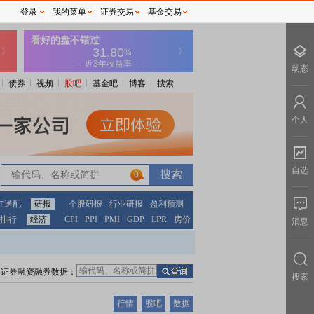
登录
我的菜单
证券交易
基金交易
动态
债券
视频
股吧
基金吧
博客
搜索
个人
自选
0
红送配
研报
个股研报
行业研报
盈利预测
排行
经济
CPI
PPI
PMI
GDP
LPR
房价
消息
证券融资融券数据：
搜索
行情
股吧
数据