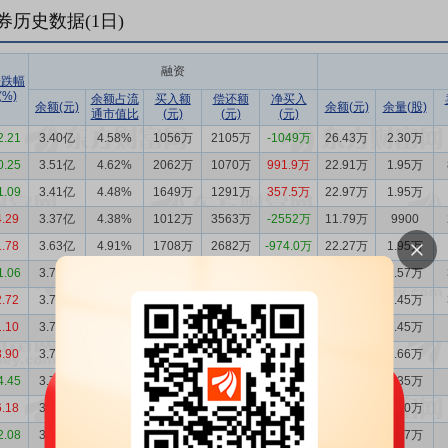
券历史数据(
1
日)
融资
涨跌幅
(%)
余额占流
买入额
偿还额
净买入
余额(元)
余额(元)
余量(股)
通市值比
(元)
(元)
(元)
2.21
3.40亿
4.58%
1056万
2105万
-1049万
26.43万
2.30万
0.25
3.51亿
4.62%
2062万
1070万
991.9万
22.91万
1.95万
1.09
3.41亿
4.48%
1649万
1291万
357.5万
22.97万
1.95万
4.29
3.37亿
4.38%
1012万
3563万
-2552万
11.79万
9900
1.78
3.63亿
4.91%
1708万
2682万
-974.0万
22.27万
1.95万
1.06
3.72亿
5.14%
1551万
1265万
286.7万
17.62万
1.57万
2.72
3.70亿
5.04%
1908万
2226万
-317.7万
27.78万
2.45万
1.10
3.73亿
5.22%
792.9万
830.8万
-37.86万
27.05万
2.45万
3.90
3.73亿
5.29%
1180万
988.5万
191.2万
18.13万
1.66万
4.45
3.71亿
5.47%
891.3万
813.5万
77.86万
24.70万
2.35万
6.18
3.70亿
5.21%
1345万
2249万
-904.1万
18.70万
1.70万
2.08
3.79亿
5.67%
1100万
1308万
-208.1万
20.41万
1.97万