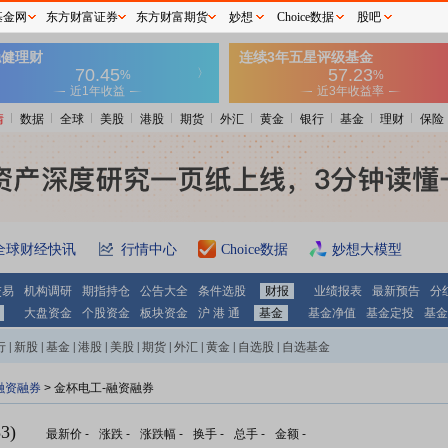
基金网
东方财富证券
东方财富期货
妙想
Choice数据
股吧
情
数据
全球
美股
港股
期货
外汇
黄金
银行
基金
理财
保险
全球财经快讯
行情中心
Choice数据
妙想大模型
交易
机构调研
期指持仓
公告大全
条件选股
财报
业绩报表
最新预告
分
大盘资金
个股资金
板块资金
沪 港 通
基金
基金净值
基金定投
基金
行
|
新股
|
基金
|
港股
|
美股
|
期货
|
外汇
|
黄金
|
自选股
|
自选基金
融资融券
>
金杯电工-融资融券
3)
最新价
-
涨跌
-
涨跌幅
-
换手
-
总手
-
金额
-