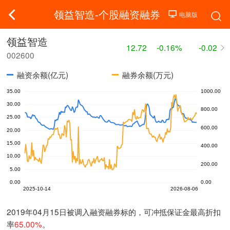
领益智造-个股融资融券
领益智造
12.72
-0.16%
-0.02
002600
融资余额(亿元)
融券余额(万元)
2019年04月15日被调入融资融券标的，可冲抵保证金最高折扣
率
65.00%
。