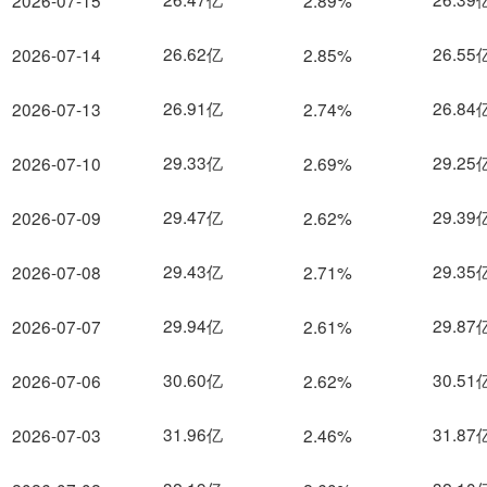
2026-07-15
2.89%
26.62亿
26.55
2026-07-14
2.85%
26.91亿
26.84
2026-07-13
2.74%
29.33亿
29.25
2026-07-10
2.69%
29.47亿
29.39
2026-07-09
2.62%
29.43亿
29.35
2026-07-08
2.71%
29.94亿
29.87
2026-07-07
2.61%
30.60亿
30.51
2026-07-06
2.62%
31.96亿
31.87
2026-07-03
2.46%