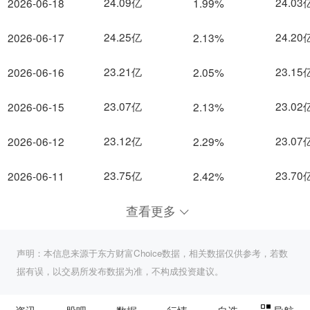
24.09亿
24.03
2026-06-18
1.99%
24.25亿
24.20
2026-06-17
2.13%
23.21亿
23.15
2026-06-16
2.05%
23.07亿
23.02
2026-06-15
2.13%
23.12亿
23.07
2026-06-12
2.29%
23.75亿
23.70
2026-06-11
2.42%
查看更多
声明：本信息来源于东方财富Choice数据，相关数据仅供参考，若数
据有误，以交易所发布数据为准，不构成投资建议。