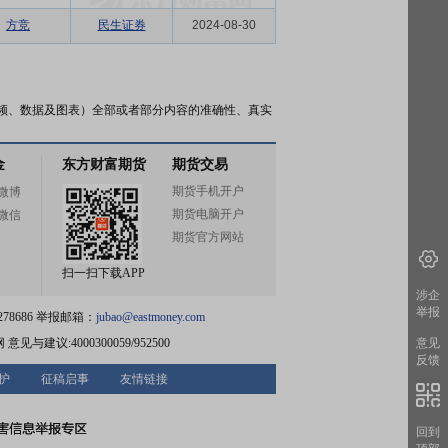
方竞
民生证券
2024-08-30
频、数据及图表）全部或者部分内容的准确性、真实
金
东方财富期货
期货交易
期货手机开户
微博
期货电脑开户
微信
期货官方网站
扫一扫下载APP
涉企
举报
78686 举报邮箱：
jubao@eastmoney.com
网
意见与建议:4000300059/952500
意见
反馈
护
征稿启事
友情链接
回到