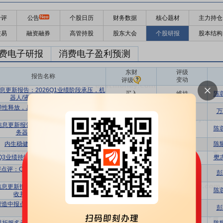
千评
公告
个股日历
财务数据
核心题材
主力持仓
交易
融资融券
高管持股
股东大会
个股研报
股本结构
费电子研报
消费电子盈利预测
东财
评级
报告名称
变动
评级
息更新报告：2026Q1业绩阶段承压，机
买入
维持
陈
器人/液冷新业务加速推进
弹性释放，具身智能、AI服务器等加速运
买入
维持
万
转
信息更新报告：拟收购立敏达，强化AI服
买入
维持
陈
务器“散热+电源”布局
内生稳健成长，外延快步升级
买入
维持
陈
Q3业绩持续增长，新业务持续突破
买入
维持
樊
点评：Q3业绩动能充沛，持续受益AI硬
买入
维持
彭
件创新周期
信息更新报告：三季度业绩延续高增长，
买入
维持
陈
收并购持续拓展新业务
智造中报点评：基本盘增长趋势明确，前
买入
维持
彭
瞻业务进展乐观