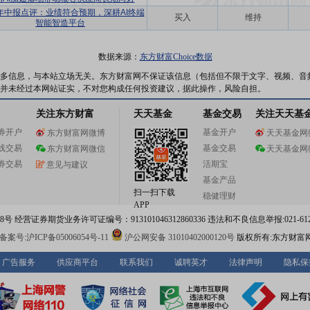
4年中报点评：业绩符合预期，深耕AI终端
买入
维持
智能智造平台
数据来源：
东方财富Choice数据
多信息，与本站立场无关。东方财富网不保证该信息（包括但不限于文字、视频、音
并未经过本网站证实，不对您构成任何投资建议，据此操作，风险自担。
关注东方财富
天天基金
基金交易
关注天天基
券开户
基金开户
东方财富网微博
天天基金网
线交易
基金交易
东方财富网微信
天天基金网
券交易
活期宝
意见与建议
基金产品
扫一扫下载
稳健理财
APP
 经营证券期货业务许可证编号：913101046312860336 违法和不良信息举报:021-612
案号:沪ICP备05006054号-11
沪公网安备 31010402000120号
版权所有:东方财富
广告服务
供应商平台
联系我们
诚聘英才
法律声明
隐私保