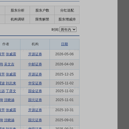
股东分析
股东户数
分红送配
机构调研
限售解禁
股东增减持
时间:
作者
机构
日期
蓉芳
张威震
开源证券
2026-05-06
玮
吴文吉
中邮证券
2026-04-09
蓉芳
张威震
开源证券
2025-12-25
耀波
刘志来
华安证券
2025-11-02
志远
丁彦文
国金证券
2025-11-02
琦
沈晓涵
国元证券
2025-11-01
蓉芳
张威震
开源证券
2025-10-31
琦
沈晓涵
国元证券
2025-09-01