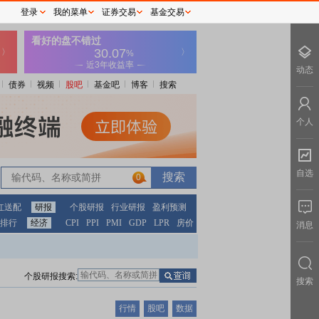
登录
我的菜单
证券交易
基金交易
动态
债券
视频
股吧
基金吧
博客
搜索
个人
自选
0
红送配
研报
个股研报
行业研报
盈利预测
排行
经济
CPI
PPI
PMI
GDP
LPR
房价
消息
个股研报搜索:
搜索
行情
股吧
数据