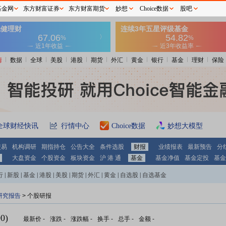
基金网
东方财富证券
东方财富期货
妙想
Choice数据
股吧
情
数据
全球
美股
港股
期货
外汇
黄金
银行
基金
理财
保险
全球财经快讯
行情中心
Choice数据
妙想大模型
交易
机构调研
期指持仓
公告大全
条件选股
财报
业绩报表
最新预告
分
大盘资金
个股资金
板块资金
沪 港 通
基金
基金净值
基金定投
基金
行
|
新股
|
基金
|
港股
|
美股
|
期货
|
外汇
|
黄金
|
自选股
|
自选基金
研究报告
> 个股研报
0)
最新价
-
涨跌
-
涨跌幅
-
换手
-
总手
-
金额
-