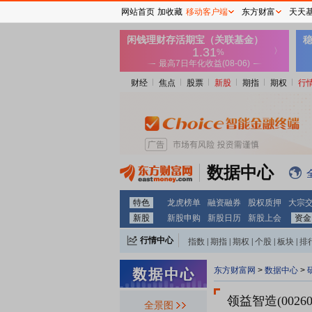
网站首页
加收藏
移动客户端
东方财富
天天
财经
焦点
股票
新股
期指
期权
行
数据中心
特色
龙虎榜单
融资融券
股权质押
大宗
新股
新股申购
新股日历
新股上会
资金
行情中心
指数
|
期指
|
期权
|
个股
|
板块
|
排
东方财富网
>
数据中心
>
领益智造(00260
全景图