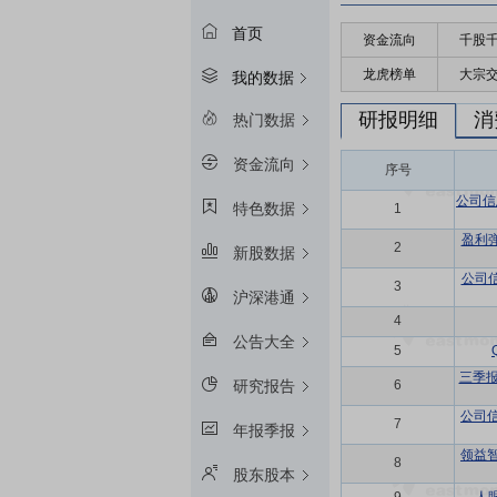
首页
资金流向
千股
龙虎榜单
大宗
我的数据
研报明细
消
热门数据
资金流向
序号
公司信
特色数据
1
盈利
2
新股数据
公司
3
沪深港通
4
公告大全
5
三季报
6
研究报告
公司
7
年报季报
领益
8
股东股本