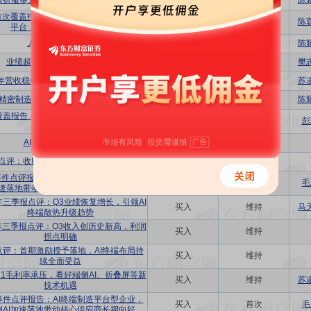
眼折服多元布局，AI终端业务持续成长
买入
维持
陈
首次覆盖报告：全球领先的终端硬件智造
买入
首次
陈
平台，机器人打开长期空间
人眼折服多维共进
买入
维持
陈
业绩超预期，新业务表现亮眼
买入
维持
樊
4年营收稳健增长，“人眼折服”促中期成长
买入
维持
苏
精密制造领军者，AI硬件打开成长空间
买入
首次
陈
覆盖报告：精密制造领军企业，AI引领成
买入
首次
彭
长新周期
AI终端硬件制造平台
买入
首次
点评：收购江苏科达，汽车业务再加速
买入
维持
件点评报告：Q3业绩表现亮眼，端侧AI
买入
维持
毛
速落地带动核心供应商业绩长期向好
4年三季报点评：Q3业绩恢复增长，引领AI
买入
维持
马
终端散热升级趋势
4年三季报点评：Q3收入创历史新高，利润
买入
维持
拐点明确
点评：首期激励授予落地，AI终端布局持
买入
维持
续全面受益
4H1毛利率承压，看好端侧AI、折叠屏等新
买入
维持
苏
技术机遇
事件点评报告：AI终端制造平台型企业，
买入
首次
毛
侧AI加速落地带动核心供应商长期向好