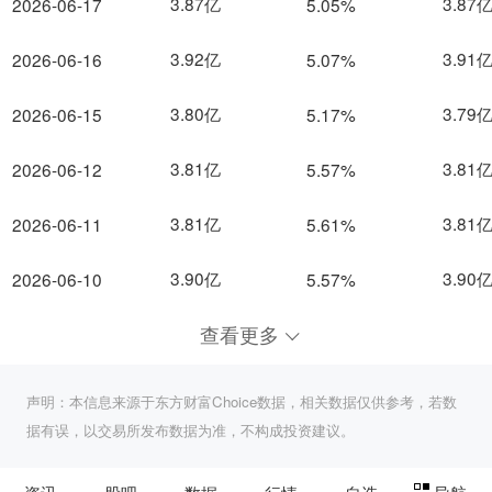
3.87亿
3.87
2026-06-17
5.05%
3.92亿
3.91
2026-06-16
5.07%
3.80亿
3.79
2026-06-15
5.17%
3.81亿
3.81
2026-06-12
5.57%
3.81亿
3.81
2026-06-11
5.61%
3.90亿
3.90
2026-06-10
5.57%
查看更多
声明：本信息来源于东方财富Choice数据，相关数据仅供参考，若数
据有误，以交易所发布数据为准，不构成投资建议。