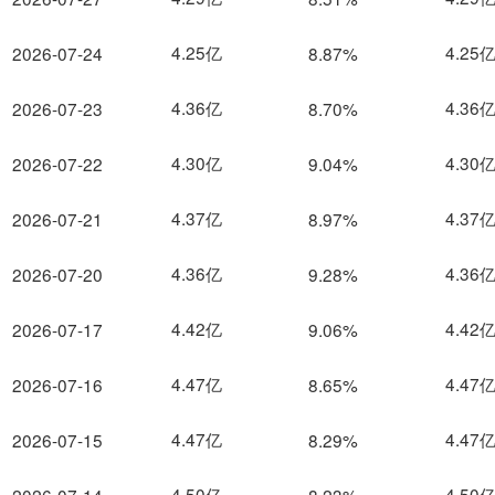
4.25亿
4.25
2026-07-24
8.87%
4.36亿
4.36
2026-07-23
8.70%
4.30亿
4.30
2026-07-22
9.04%
4.37亿
4.37
2026-07-21
8.97%
4.36亿
4.36
2026-07-20
9.28%
4.42亿
4.42
2026-07-17
9.06%
4.47亿
4.47
2026-07-16
8.65%
4.47亿
4.47
2026-07-15
8.29%
4.50亿
4.50