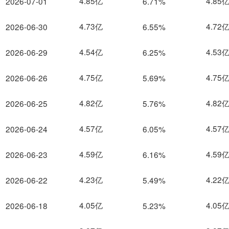
4.85亿
4.85
2026-07-01
6.71%
4.73亿
4.72
2026-06-30
6.55%
4.54亿
4.53
2026-06-29
6.25%
4.75亿
4.75
2026-06-26
5.69%
4.82亿
4.82
2026-06-25
5.76%
4.57亿
4.57
2026-06-24
6.05%
4.59亿
4.59
2026-06-23
6.16%
4.23亿
4.22
2026-06-22
5.49%
4.05亿
4.05
2026-06-18
5.23%