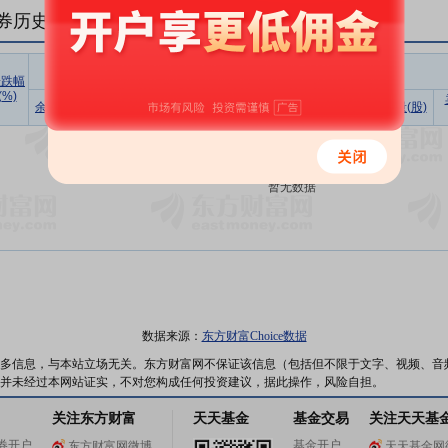
券历史数据(
1
日)
融资
涨跌幅
(%)
余额占流
买入额
偿还额
净买入
余额(元)
余额(元)
余量(股)
通市值比
(元)
(元)
(元)
暂无数据
数据来源：
东方财富Choice数据
多信息，与本站立场无关。东方财富网不保证该信息（包括但不限于文字、视频、音
并未经过本网站证实，不对您构成任何投资建议，据此操作，风险自担。
关注东方财富
天天基金
基金交易
关注天天基
券开户
基金开户
东方财富网微博
天天基金网