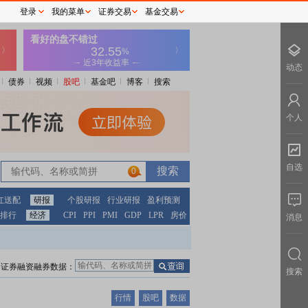
登录
我的菜单
证券交易
基金交易
动态
债券
视频
股吧
基金吧
博客
搜索
个人
自选
0
红送配
研报
个股研报
行业研报
盈利预测
排行
经济
CPI
PPI
PMI
GDP
LPR
房价
消息
证券融资融券数据：
搜索
行情
股吧
数据