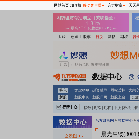
网站首页
加收藏
移动客户端
东方财富
天天
财经
焦点
股票
新股
期指
期权
行
数据中心
特色
龙虎榜单
融资融券
股权质押
大宗
新股
新股申购
新股日历
新股上会
资金
行情中心
指数
|
期指
|
期权
|
个股
|
板块
|
排
东方财富网
>
数据中心
>
晨光生物(30013
全景图