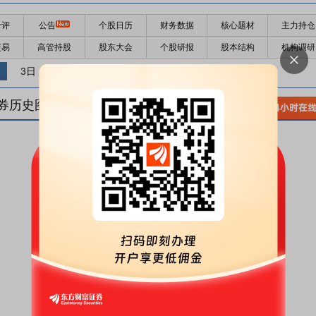
千评
公告
个股日历
财务数据
核心题材
主力持仓
交易
高管持股
股东大会
个股研报
股本结构
机构调研
3日
5日
10日
券历史图(
1
日)