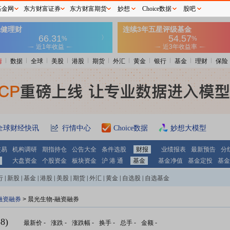
基金网
东方财富证券
东方财富期货
妙想
Choice数据
股吧
情
数据
全球
美股
港股
期货
外汇
黄金
银行
基金
理财
保险
全球财经快讯
行情中心
Choice数据
妙想大模型
交易
机构调研
期指持仓
公告大全
条件选股
财报
业绩报表
最新预告
分
大盘资金
个股资金
板块资金
沪 港 通
基金
基金净值
基金定投
基金
行
|
新股
|
基金
|
港股
|
美股
|
期货
|
外汇
|
黄金
|
自选股
|
自选基金
融资融券
>
晨光生物-融资融券
8)
最新价
-
涨跌
-
涨跌幅
-
换手
-
总手
-
金额
-