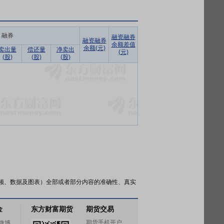
融券
融资融券
融资融券
余额差值
余额(元)
卖出量
偿还量
净卖出
(元)
(股)
(股)
(股)
频、数据及图表）全部或者部分内容的准确性、真实
金
东方财富期货
期货交易
期货手机开户
微博