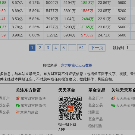
3.88
8.67亿
6.12%
5009万
5194万
-185.3万
23.86万
5600
0.59
8.69亿
5.89%
5477万
3891万
1586万
23.05万
5200
4.41
8.53亿
5.82%
7910万
1.04亿
-2484万
22.91万
5200
4.37
8.78亿
6.26%
4127万
5293万
-1165万
23.63万
5600
9.59
8.90亿
6.06%
1.27亿
6934万
5756万
24.71万
5600
1
2
3
4
5
...
61
下一页
跳转到
数据来源：
东方财富Choice数据
多信息，与本站立场无关。东方财富网不保证该信息（包括但不限于文字、视频、音
并未经过本网站证实，不对您构成任何投资建议，据此操作，风险自担。
关注东方财富
天天基金
基金交易
关注天天基
券开户
基金开户
东方财富网微博
天天基金网
线交易
基金交易
东方财富网微信
天天基金网
券交易
活期宝
意见与建议
基金产品
扫一扫下载
稳健理财
APP