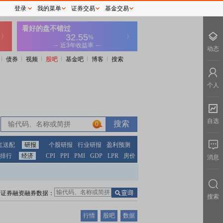
登录
我的菜单
证券交易
基金交易
动态
债券
视频
股吧
基金吧
博客
搜索
个人
自选
0
红送配
研报
个股研报
行业研报
盈利预测
排行
经济
CPI
PPI
PMI
GDP
LPR
房价
消息
证券融资融券数据：
搜索
行情
股吧
数据