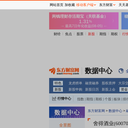
网站首页
加收藏
移动客户端
东方财富
天天
财经
焦点
股票
新股
期指
期权
行
数据中心
特色
龙虎榜单
融资融券
股权质押
大宗
新股
新股申购
新股日历
新股上会
资金
行情中心
指数
|
期指
|
期权
|
个股
|
板块
|
排
东方财富网
>
数据中心
>
舍得酒业(60070
全景图