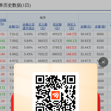
券历史数据(
1
日)
融资
涨跌幅
(%)
余额占流
买入额
偿还额
净买入
余额(元)
余额(元)
余量(股)
通市值比
(元)
(元)
(元)
0.51
7.01亿
5.63%
4700万
4553万
146.7万
30.03万
8000
0.61
7.00亿
5.64%
3603万
4171万
-568.1万
30.63万
8200
3.09
7.06亿
5.66%
4474万
3790万
683.5万
30.44万
8100
3.44
6.99亿
5.43%
7051万
6903万
148.9万
31.41万
8100
0.01
6.97亿
5.60%
4838万
4416万
422.3万
19.87万
5300
1.25
6.93亿
6.13%
2362万
2495万
-133.0万
18.06万
5300
1.60
6.94亿
6.21%
1915万
2492万
-576.9万
17.84万
5300
1.66
7.00亿
6.37%
1429万
1973万
-543.7万
18.22万
5500
4.71
7.06亿
6.52%
2022万
2632万
-609.9万
17.92万
5500
0.73
7.12亿
6.27%
2738万
2679万
58.95万
18.47万
5400
4.24
7.11亿
6.22%
4345万
3085万
1260万
19.29万
5600
1.58
6.98亿
6.37%
2208万
1645万
563.8万
18.51万
5600