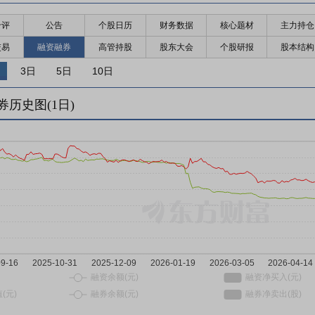
千评
公告
个股日历
财务数据
核心题材
主力持仓
交易
融资融券
高管持股
股东大会
个股研报
股本结构
3日
5日
10日
券历史图(
1
日)