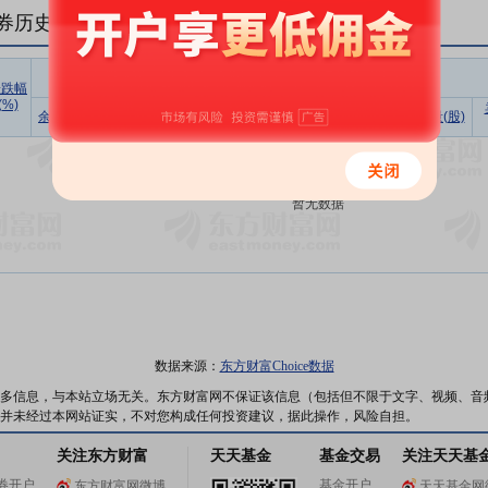
券历史数据(
1
日)
融资
涨跌幅
(%)
余额占流
买入额
偿还额
净买入
余额(元)
余额(元)
余量(股)
通市值比
(元)
(元)
(元)
暂无数据
数据来源：
东方财富Choice数据
多信息，与本站立场无关。东方财富网不保证该信息（包括但不限于文字、视频、音
并未经过本网站证实，不对您构成任何投资建议，据此操作，风险自担。
关注东方财富
天天基金
基金交易
关注天天基
券开户
基金开户
东方财富网微博
天天基金网