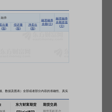
融券
融资融券
融资融券
余额差值
余额(元)
卖出量
偿还量
净卖出
(元)
(股)
(股)
(股)
频、数据及图表）全部或者部分内容的准确性、真实
金
东方财富期货
期货交易
期货手机开户
微博