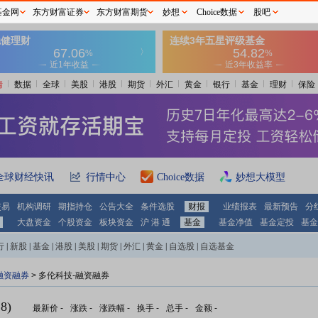
基金网
东方财富证券
东方财富期货
妙想
Choice数据
股吧
情
数据
全球
美股
港股
期货
外汇
黄金
银行
基金
理财
保险
全球财经快讯
行情中心
Choice数据
妙想大模型
交易
机构调研
期指持仓
公告大全
条件选股
财报
业绩报表
最新预告
分
大盘资金
个股资金
板块资金
沪 港 通
基金
基金净值
基金定投
基金
行
|
新股
|
基金
|
港股
|
美股
|
期货
|
外汇
|
黄金
|
自选股
|
自选基金
融资融券
>
多伦科技-融资融券
8)
最新价
-
涨跌
-
涨跌幅
-
换手
-
总手
-
金额
-