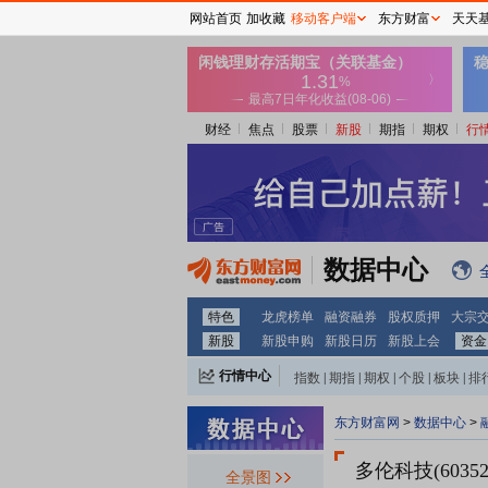
网站首页
加收藏
移动客户端
东方财富
天天
财经
焦点
股票
新股
期指
期权
行
数据中心
特色
龙虎榜单
融资融券
股权质押
大宗
新股
新股申购
新股日历
新股上会
资金
行情中心
指数
|
期指
|
期权
|
个股
|
板块
|
排
东方财富网
>
数据中心
>
多伦科技(60352
全景图