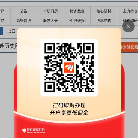
千评
公告
个股日历
财务数据
核心题材
主力持仓
交易
高管持股
股东大会
个股研报
股本结构
机构调研
3日
5日
10日
券历史图(
1
日)