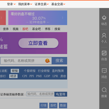
登录
我的菜单
证券交易
基金交易
动态
债券
视频
股吧
基金吧
博客
搜索
个人
自选
2
红送配
研报
个股研报
行业研报
盈利预测
排行
经济
CPI
PPI
PMI
GDP
LPR
房价
消息
证券融资融券数据：
搜索
行情
股吧
数据