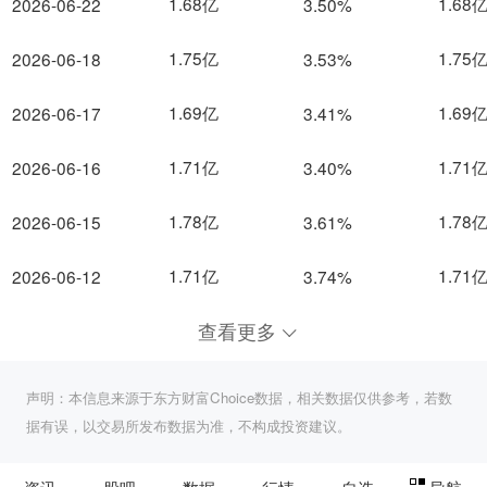
1.68亿
1.68
2026-06-22
3.50%
1.75亿
1.75
2026-06-18
3.53%
1.69亿
1.69
2026-06-17
3.41%
1.71亿
1.71
2026-06-16
3.40%
1.78亿
1.78
2026-06-15
3.61%
1.71亿
1.71
2026-06-12
3.74%
查看更多
声明：本信息来源于东方财富Choice数据，相关数据仅供参考，若数
据有误，以交易所发布数据为准，不构成投资建议。