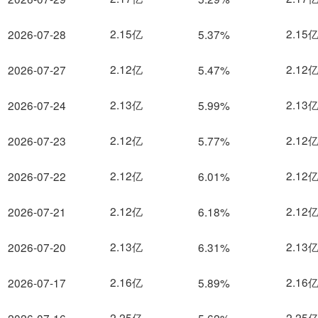
2.15亿
2.15
2026-07-28
5.37%
2.12亿
2.12
2026-07-27
5.47%
2.13亿
2.13
2026-07-24
5.99%
2.12亿
2.12
2026-07-23
5.77%
2.12亿
2.12
2026-07-22
6.01%
2.12亿
2.12
2026-07-21
6.18%
2.13亿
2.13
2026-07-20
6.31%
2.16亿
2.16
2026-07-17
5.89%
2.25亿
2.25