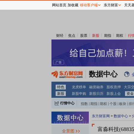
网站首页
加收藏
移动客户端
东方财富
天天
财经
焦点
股票
新股
期指
期权
行
数据中心
特色
龙虎榜单
融资融券
股权质押
大宗
新股
新股申购
新股日历
新股上会
资金
行情中心
指数
|
期指
|
期权
|
个股
|
板块
|
排
东方财富网
>
数据中心
>
富淼科技(68835
全景图