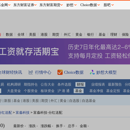
基金网
东方财富证券
东方财富期货
妙想
Choice数据
股吧
情
数据
全球
美股
港股
期货
外汇
黄金
银行
基金
理财
保险
全球财经快讯
行情中心
Choice数据
妙想大模型
交易
机构调研
期指持仓
公告大全
条件选股
财报
业绩报表
最新预告
分
大盘资金
个股资金
板块资金
沪 港 通
基金
基金净值
基金定投
基金
行
|
新股
|
基金
|
港股
|
美股
|
期货
|
外汇
|
黄金
|
自选股
|
自选基金
分红送配
>
富淼科技
> 富淼科技-分红送配
0)
最新价
-
涨跌
-
涨跌幅
-
换手
-
总手
-
金额
-