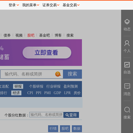
登录
我的菜单
证券交易
基金交易
动态
债券
视频
股吧
基金吧
博客
搜索
个人
自选
0
红送配
研报
个股研报
行业研报
盈利预测
排行
经济
CPI
PPI
PMI
GDP
LPR
房价
消息
个股分红数据：
搜索
行情
股吧
数据