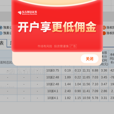
预案公布日
股权登记日
除权
预案公布日前一交易日
股权登记日前一交易日
除权
列表
历次分红派息与涨跌幅表现
每股
送转股份
现金分红
每股
每股
每股
净
未分
收益
净资
公积
同
配利
现金分红比
股息率
送转总比例
送股比例
转股比例
(元)
产(元)
金(元)
长
润(元)
例
（%）
-
-
-
10派0.75
0.19
0.13
11.31
6.88
3.36
42
-
-
-
10派2.48
1.89
0.22
11.65
7.03
3.45
-7
-
-
-
10派2.48
1.44
1.04
11.56
7.10
3.47
19
-
-
-
10派4.1
2.40
0.90
11.41
7.09
2.86
2
-
-
-
10派4.1
1.82
1.15
10.59
5.78
3.31
23