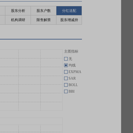
股东分析
股东户数
分红送配
机构调研
限售解禁
股东增减持
主图指标
无
均线
EXPMA
SAR
BOLL
BBI