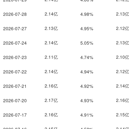
2.14亿
2.13
2026-07-28
4.98%
2.13亿
2.12
2026-07-27
4.95%
2.14亿
2.13
2026-07-24
5.05%
2.11亿
2.10
2026-07-23
4.74%
2.14亿
2.12
2026-07-22
4.94%
2.16亿
2.14
2026-07-21
4.92%
2.17亿
2.16
2026-07-20
4.93%
2.16亿
2.15
2026-07-17
4.91%
2.15亿
2.14