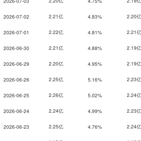
2.20亿
2.19
2026-07-03
4.75%
2.21亿
2.20
2026-07-02
4.83%
2.22亿
2.21
2026-07-01
4.81%
2.21亿
2.19
2026-06-30
4.88%
2.20亿
2.19
2026-06-29
4.95%
2.25亿
2.23
2026-06-26
5.16%
2.26亿
2.24
2026-06-25
5.02%
2.24亿
2.23
2026-06-24
4.99%
2.25亿
2.24
2026-06-23
4.76%