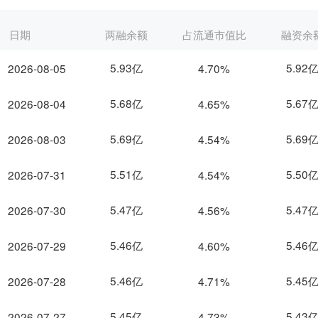
日期
两融余额
占流通市值比
融资余
5.93亿
5.92
2026-08-05
4.70%
5.68亿
5.67
2026-08-04
4.65%
5.69亿
5.69
2026-08-03
4.54%
5.51亿
5.50
2026-07-31
4.54%
5.47亿
5.47
2026-07-30
4.56%
5.46亿
5.46
2026-07-29
4.60%
5.46亿
5.45
2026-07-28
4.71%
5.45亿
5.43
2026-07-27
4.73%