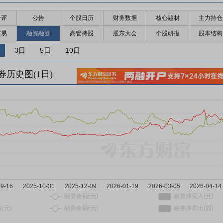
千评
公告
个股日历
财务数据
核心题材
主力持仓
交易
融资融券
高管持股
股东大会
个股研报
股本结构
3日
5日
10日
券历史图(
1
日)