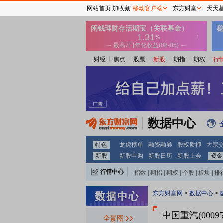
网站首页
加收藏
移动客户端
东方财富
天天
财经
焦点
股票
新股
期指
期权
行
数据中心
特色
龙虎榜单
融资融券
股权质押
大宗
新股
新股申购
新股日历
新股上会
资金
行情中心
指数
|
期指
|
期权
|
个股
|
板块
|
排
东方财富网
>
数据中心
>
中国重汽(00095
全景图