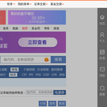
登录
我的菜单
证券交易
基金交易
动态
债券
视频
股吧
基金吧
博客
搜索
个人
自选
1
红送配
研报
个股研报
行业研报
盈利预测
排行
经济
CPI
PPI
PMI
GDP
LPR
房价
消息
证券融资融券数据：
搜索
行情
股吧
数据