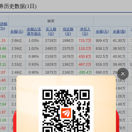
券历史数据(
1
日)
融资
涨跌幅
(%)
余额占流
买入额
偿还额
净买入
余额(元)
余额(元)
余量(股)
通市值比
(元)
(元)
(元)
1.15
2.66亿
1.03%
2718万
1996万
721.7万
909.4万
41.30万
3.46
2.59亿
1.02%
2485万
2375万
110.2万
838.1万
38.50万
2.84
2.57亿
0.98%
2109万
1678万
430.8万
922.5万
40.91万
2.11
2.53亿
0.93%
1829万
1362万
467.2万
916.3万
39.48万
2.07
2.48亿
0.90%
1875万
2160万
-285.4万
690.0万
29.10万
5.40
2.51亿
0.93%
2379万
8610万
-6231万
1026万
44.16万
1.17
3.14亿
1.22%
1010万
1118万
-108.3万
988.3万
44.84万
0.91
3.15亿
1.21%
982.9万
865.2万
117.6万
1009万
45.26万
2.64
3.14亿
1.21%
2512万
1149万
1363万
1005万
45.48万
3.37
3.00亿
1.13%
3971万
1266万
2705万
1031万
45.41万
0.18
2.73亿
1.06%
5197万
1231万
3966万
993.9万
45.26万
6.02
2.33亿
0.91%
1876万
1677万
199.7万
941.2万
42.78万