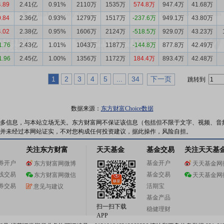
4.89
2.41亿
0.91%
2110万
1535万
574.8万
947.4万
41.68万
0.84
2.36亿
0.93%
1279万
1517万
-237.6万
949.1万
43.80万
4.02
2.38亿
0.95%
1606万
2124万
-518.5万
929.0万
43.23万
1.76
2.43亿
1.01%
1043万
1187万
-144.8万
877.8万
42.49万
1.96
2.45亿
1.00%
1356万
1172万
184.4万
893.4万
42.48万
1
2
3
4
5
...
34
下一页
跳转到
数据来源：
东方财富Choice数据
多信息，与本站立场无关。东方财富网不保证该信息（包括但不限于文字、视频、音
并未经过本网站证实，不对您构成任何投资建议，据此操作，风险自担。
关注东方财富
天天基金
基金交易
关注天天基
券开户
基金开户
东方财富网微博
天天基金网
线交易
基金交易
东方财富网微信
天天基金网
券交易
活期宝
意见与建议
基金产品
扫一扫下载
稳健理财
APP