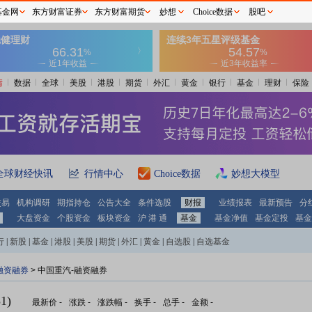
基金网
东方财富证券
东方财富期货
妙想
Choice数据
股吧
情
数据
全球
美股
港股
期货
外汇
黄金
银行
基金
理财
保险
全球财经快讯
行情中心
Choice数据
妙想大模型
交易
机构调研
期指持仓
公告大全
条件选股
财报
业绩报表
最新预告
分
大盘资金
个股资金
板块资金
沪 港 通
基金
基金净值
基金定投
基金
行
|
新股
|
基金
|
港股
|
美股
|
期货
|
外汇
|
黄金
|
自选股
|
自选基金
融资融券
>
中国重汽-融资融券
1)
最新价
-
涨跌
-
涨跌幅
-
换手
-
总手
-
金额
-