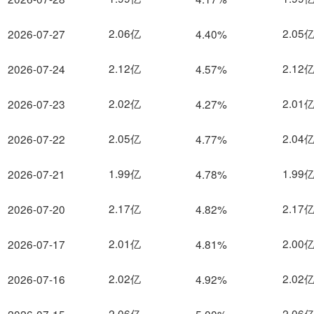
2.06亿
2.05
2026-07-27
4.40%
2.12亿
2.12
2026-07-24
4.57%
2.02亿
2.01
2026-07-23
4.27%
2.05亿
2.04
2026-07-22
4.77%
1.99亿
1.99
2026-07-21
4.78%
2.17亿
2.17
2026-07-20
4.82%
2.01亿
2.00
2026-07-17
4.81%
2.02亿
2.02
2026-07-16
4.92%
2.06亿
2.06