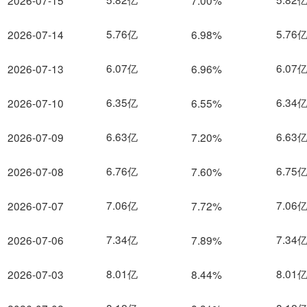
2026-07-15
7.00%
5.76亿
5.76
2026-07-14
6.98%
6.07亿
6.07
2026-07-13
6.96%
6.35亿
6.34
2026-07-10
6.55%
6.63亿
6.63
2026-07-09
7.20%
6.76亿
6.75
2026-07-08
7.60%
7.06亿
7.06
2026-07-07
7.72%
7.34亿
7.34
2026-07-06
7.89%
8.01亿
8.01
2026-07-03
8.44%