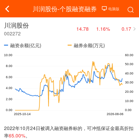
川润股份-个股融资融券
川润股份
14.78
1.16%
0.17
002272
融资余额(亿元)
融券余额(万元)
2022年10月24日被调入融资融券标的，可冲抵保证金最高折扣
率
65.00%
。