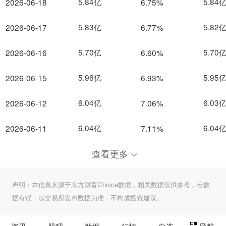
5.84亿
5.84
2026-06-18
6.75%
5.83亿
5.82
2026-06-17
6.77%
5.70亿
5.70
2026-06-16
6.60%
5.96亿
5.95
2026-06-15
6.93%
6.04亿
6.03
2026-06-12
7.06%
6.04亿
6.04
2026-06-11
7.11%
查看更多
声明：本信息来源于东方财富Choice数据，相关数据仅供参考，若数
据有误，以交易所发布数据为准，不构成投资建议。