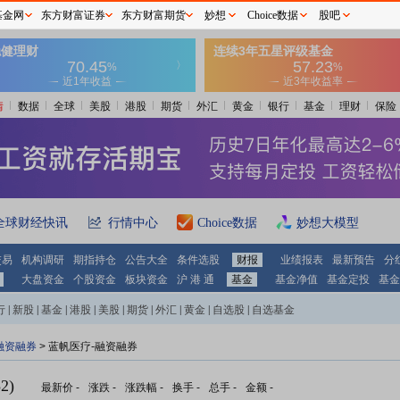
基金网
东方财富证券
东方财富期货
妙想
Choice数据
股吧
情
数据
全球
美股
港股
期货
外汇
黄金
银行
基金
理财
保险
全球财经快讯
行情中心
Choice数据
妙想大模型
交易
机构调研
期指持仓
公告大全
条件选股
财报
业绩报表
最新预告
分
大盘资金
个股资金
板块资金
沪 港 通
基金
基金净值
基金定投
基金
行
|
新股
|
基金
|
港股
|
美股
|
期货
|
外汇
|
黄金
|
自选股
|
自选基金
融资融券
>
蓝帆医疗-融资融券
2)
最新价
-
涨跌
-
涨跌幅
-
换手
-
总手
-
金额
-