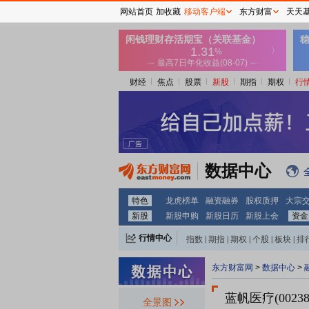
网站首页
加收藏
移动客户端
东方财富
天天
财经
焦点
股票
新股
期指
期权
行
数据中心
特色
龙虎榜单
融资融券
股权质押
大宗
新股
新股申购
新股日历
新股上会
资金
行情中心
指数
|
期指
|
期权
|
个股
|
板块
|
排
东方财富网
>
数据中心
>
蓝帆医疗(00238
全景图