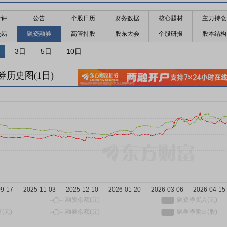
千评
公告
个股日历
财务数据
核心题材
主力持仓
交易
融资融券
高管持股
股东大会
个股研报
股本结构
3日
5日
10日
券历史图(
1
日)