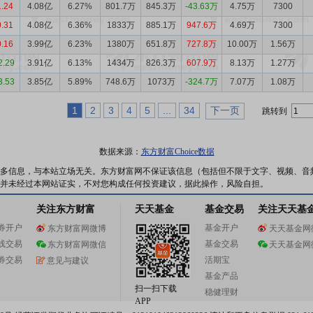
1.24
4.08亿
6.27%
801.7万
845.3万
-43.63万
4.75万
7300
0.31
4.08亿
6.36%
1833万
885.1万
947.6万
4.69万
7300
0.16
3.99亿
6.23%
1380万
651.8万
727.8万
10.00万
1.56万
2.29
3.91亿
6.13%
1434万
826.3万
607.9万
8.13万
1.27万
3.53
3.85亿
5.89%
748.6万
1073万
-324.7万
7.07万
1.08万
1
2
3
4
5
...
34
下一页
跳转到
数据来源：
东方财富Choice数据
多信息，与本站立场无关。东方财富网不保证该信息（包括但不限于文字、视频、音
并未经过本网站证实，不对您构成任何投资建议，据此操作，风险自担。
关注东方财富
天天基金
基金交易
关注天天基
券开户
基金开户
东方财富网微博
天天基金网
线交易
基金交易
东方财富网微信
天天基金网
券交易
活期宝
意见与建议
基金产品
扫一扫下载
稳健理财
APP