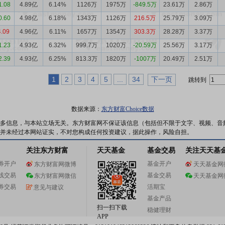
1.08
4.89亿
6.14%
1126万
1975万
-849.5万
23.61万
2.86万
0.60
4.98亿
6.18%
1343万
1126万
216.5万
25.79万
3.09万
4.09
4.96亿
6.11%
1657万
1354万
303.3万
28.28万
3.37万
1.23
4.93亿
6.32%
999.7万
1020万
-20.59万
25.56万
3.17万
2.39
4.93亿
6.25%
813.3万
1820万
-1007万
20.49万
2.51万
1
2
3
4
5
...
34
下一页
跳转到
数据来源：
东方财富Choice数据
多信息，与本站立场无关。东方财富网不保证该信息（包括但不限于文字、视频、音
并未经过本网站证实，不对您构成任何投资建议，据此操作，风险自担。
关注东方财富
天天基金
基金交易
关注天天基
券开户
基金开户
东方财富网微博
天天基金网
线交易
基金交易
东方财富网微信
天天基金网
券交易
活期宝
意见与建议
基金产品
扫一扫下载
稳健理财
APP