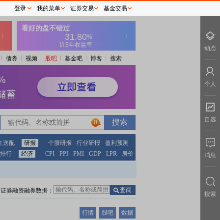
登录
我的菜单
证券交易
基金交易
动态
债券
视频
股吧
基金吧
博客
搜索
个人
自选
0
红送配
研报
个股研报
行业研报
盈利预测
排行
经济
CPI
PPI
PMI
GDP
LPR
房价
消息
证券融资融券数据：
搜索
行情
股吧
数据