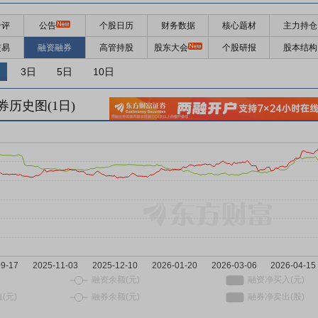
千评
公告
个股日历
财务数据
核心题材
主力持仓
交易
融资融券
高管持股
股东大会
个股研报
股本结构
3日
5日
10日
券历史图(
1
日)