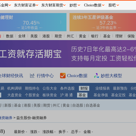
基金网
东方财富证券
东方财富期货
妙想
Choice数据
股吧
情
数据
全球
美股
港股
期货
外汇
黄金
银行
基金
理财
保险
全球财经快讯
行情中心
Choice数据
妙想大模型
交易
机构调研
期指持仓
公告大全
条件选股
财报
业绩报表
最新预告
分
大盘资金
个股资金
板块资金
沪 港 通
基金
基金净值
基金定投
基金
行
|
新股
|
基金
|
港股
|
美股
|
期货
|
外汇
|
黄金
|
自选股
|
自选基金
融资融券
>
益生股份-融资融券
8)
最新价
-
涨跌
-
涨跌幅
-
换手
-
总手
-
金额
-