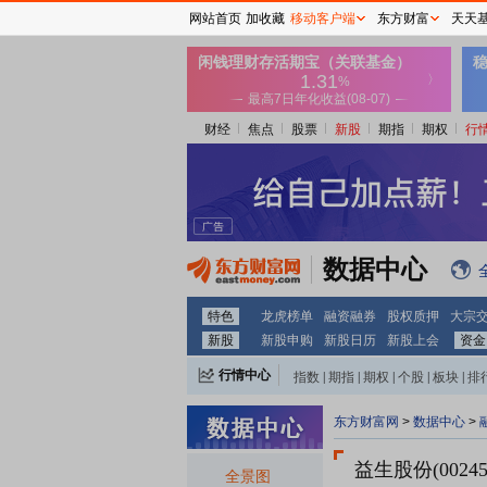
网站首页
加收藏
移动客户端
东方财富
天天
财经
焦点
股票
新股
期指
期权
行
数据中心
特色
龙虎榜单
融资融券
股权质押
大宗
新股
新股申购
新股日历
新股上会
资金
行情中心
指数
|
期指
|
期权
|
个股
|
板块
|
排
东方财富网
>
数据中心
>
益生股份(00245
全景图