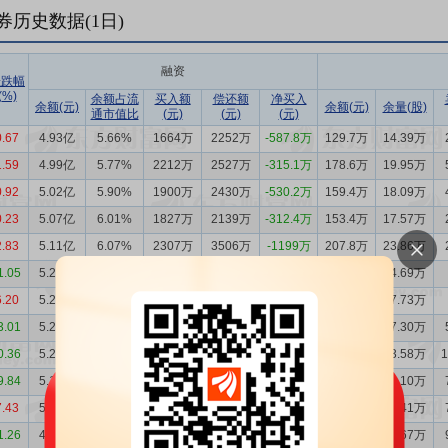
券历史数据(
1
日)
融资
涨跌幅
(%)
余额占流
买入额
偿还额
净买入
余额(元)
余额(元)
余量(股)
通市值比
(元)
(元)
(元)
0.67
4.93亿
5.66%
1664万
2252万
-587.8万
129.7万
14.39万
1.59
4.99亿
5.77%
2212万
2527万
-315.1万
178.6万
19.95万
0.92
5.02亿
5.90%
1900万
2430万
-530.2万
159.4万
18.09万
0.23
5.07亿
6.01%
1827万
2139万
-312.4万
153.4万
17.57万
2.83
5.11亿
6.07%
2307万
3506万
-1199万
207.8万
23.86万
1.05
5.23亿
6.38%
2528万
2366万
161.6万
293.8万
34.69万
6.20
5.21亿
6.30%
4054万
4119万
-64.40万
408.5万
47.73万
3.01
5.22亿
6.70%
2142万
2112万
30.08万
381.2万
47.30万
0.36
5.21亿
6.49%
3198万
2296万
901.6万
362.1万
43.58万
9.84
5.12亿
6.36%
6206万
5855万
350.6万
292.7万
35.10万
7.43
5.09亿
5.69%
6747万
5632万
1115万
299.7万
32.41万
1.26
4.98亿
5.98%
2752万
2326万
425.6万
229.7万
26.67万