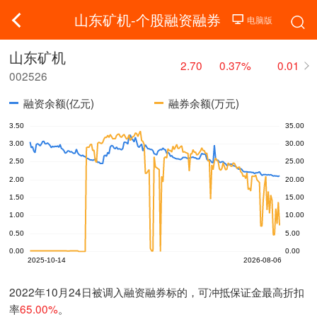
山东矿机-个股融资融券
山东矿机
2.70
0.37%
0.01
002526
融资余额(亿元)
融券余额(万元)
2022年10月24日被调入融资融券标的，可冲抵保证金最高折扣
率
65.00%
。