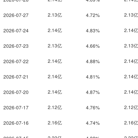
2.13亿
2.13
2026-07-27
4.72%
2.14亿
2.14
2026-07-24
4.83%
2.13亿
2.13
2026-07-23
4.66%
2.14亿
2.14
2026-07-22
4.88%
2.14亿
2.14
2026-07-21
4.81%
2.14亿
2.14
2026-07-20
4.87%
2.12亿
2.12
2026-07-17
4.76%
2.16亿
2.16
2026-07-16
4.74%
2.22亿
2.22