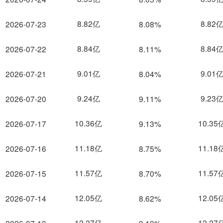
8.82亿
8.82
2026-07-23
8.08%
8.84亿
8.84
2026-07-22
8.11%
9.01亿
9.01
2026-07-21
8.04%
9.24亿
9.23
2026-07-20
9.11%
10.36亿
10.35
2026-07-17
9.13%
11.18亿
11.18
2026-07-16
8.75%
11.57亿
11.57
2026-07-15
8.70%
12.05亿
12.05
2026-07-14
8.62%
12.27亿
12.27