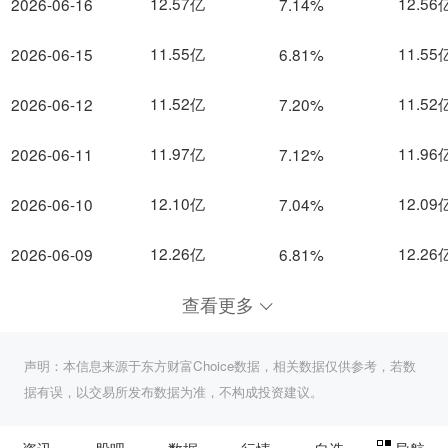
12.57亿
12.56
2026-06-16
7.14%
11.55亿
11.55
2026-06-15
6.81%
11.52亿
11.52
2026-06-12
7.20%
11.97亿
11.96
2026-06-11
7.12%
12.10亿
12.09
2026-06-10
7.04%
12.26亿
12.26
2026-06-09
6.81%
查看更多
声明：本信息来源于东方财富Choice数据，相关数据仅供参考，若数
据有误，以交易所发布数据为准，不构成投资建议。