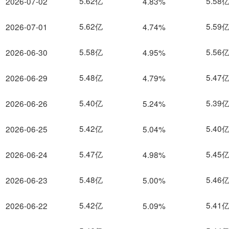
5.62亿
5.58
2026-07-02
4.83%
5.62亿
5.59
2026-07-01
4.74%
5.58亿
5.56
2026-06-30
4.95%
5.48亿
5.47
2026-06-29
4.79%
5.40亿
5.39
2026-06-26
5.24%
5.42亿
5.40
2026-06-25
5.04%
5.47亿
5.45
2026-06-24
4.98%
5.48亿
5.46
2026-06-23
5.00%
5.42亿
5.41
2026-06-22
5.09%