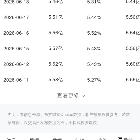
5.46亿
5.44
2026-06-18
5.31%
5.51亿
5.50
2026-06-17
5.44%
5.56亿
5.54
2026-06-16
5.52%
5.57亿
5.56
2026-06-15
5.43%
5.62亿
5.60
2026-06-12
5.43%
5.58亿
5.56
2026-06-11
5.27%
查看更多
声明：本信息来源于东方财富Choice数据，相关数据仅供参考，若数
据有误，以交易所发布数据为准，不构成投资建议。