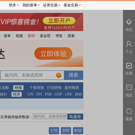
登录
我的菜单
证券交易
基金交易
动态
债券
视频
股吧
基金吧
博客
搜索
个人
自选
0
红送配
研报
个股研报
行业研报
盈利预测
排行
经济
CPI
PPI
PMI
GDP
LPR
房价
消息
证券融资融券数据：
搜索
行情
股吧
数据