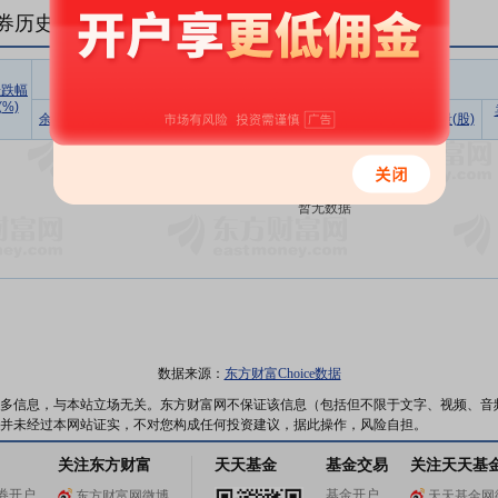
券历史数据(
1
日)
融资
涨跌幅
(%)
余额占流
买入额
偿还额
净买入
余额(元)
余额(元)
余量(股)
通市值比
(元)
(元)
(元)
暂无数据
数据来源：
东方财富Choice数据
多信息，与本站立场无关。东方财富网不保证该信息（包括但不限于文字、视频、音
并未经过本网站证实，不对您构成任何投资建议，据此操作，风险自担。
关注东方财富
天天基金
基金交易
关注天天基
券开户
基金开户
东方财富网微博
天天基金网