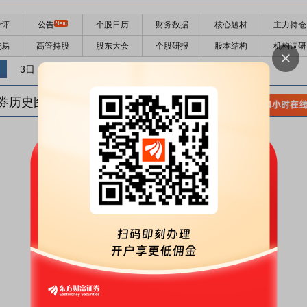
千评
公告
个股日历
财务数据
核心题材
主力持仓
交易
高管持股
股东大会
个股研报
股本结构
机构调研
3日
5日
10日
券历史图(
1
日)