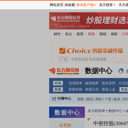
网站首页
加收藏
移动客户端
东方财富
天天
财经
焦点
股票
新股
期指
期权
行
数据中心
特色
龙虎榜单
融资融券
股权质押
大宗
新股
新股申购
新股日历
新股上会
资金
行情中心
指数
|
期指
|
期权
|
个股
|
板块
|
排
东方财富网
>
数据中心
>
中密控股(30047
全景图