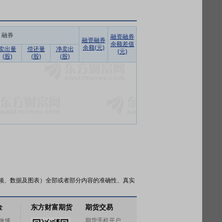
融券
融资融券
融资融券
余额差值
余额(元)
卖出量
偿还量
净卖出
(元)
(股)
(股)
(股)
频、数据及图表）全部或者部分内容的准确性、真实
金
东方财富期货
期货交易
期货手机开户
微博