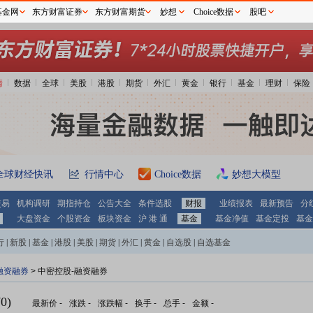
基金网
东方财富证券
东方财富期货
妙想
Choice数据
股吧
情
数据
全球
美股
港股
期货
外汇
黄金
银行
基金
理财
保险
全球财经快讯
行情中心
Choice数据
妙想大模型
交易
机构调研
期指持仓
公告大全
条件选股
财报
业绩报表
最新预告
分
大盘资金
个股资金
板块资金
沪 港 通
基金
基金净值
基金定投
基金
行
|
新股
|
基金
|
港股
|
美股
|
期货
|
外汇
|
黄金
|
自选股
|
自选基金
融资融券
>
中密控股-融资融券
0)
最新价
-
涨跌
-
涨跌幅
-
换手
-
总手
-
金额
-