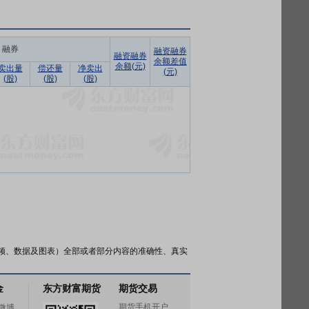
融券
融资融券
融资融券
余额差值
余额(元)
卖出量
偿还量
净卖出
(元)
(股)
(股)
(股)
频、数据及图表）全部或者部分内容的准确性、真实
金
东方财富期货
期货交易
期货手机开户
微博