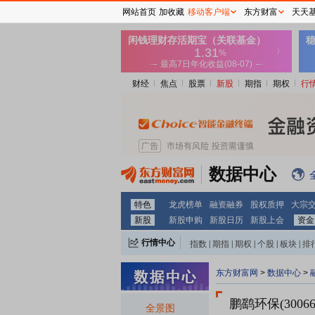
网站首页
加收藏
移动客户端
东方财富
天天
财经
焦点
股票
新股
期指
期权
行
数据中心
特色
龙虎榜单
融资融券
股权质押
大宗
新股
新股申购
新股日历
新股上会
资金
行情中心
指数
|
期指
|
期权
|
个股
|
板块
|
排
东方财富网
>
数据中心
>
鹏鹞环保(30066
全景图