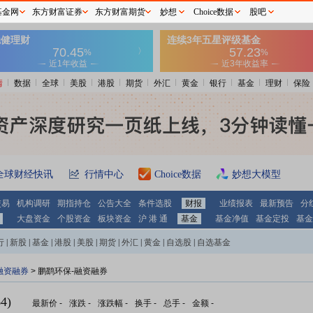
基金网
东方财富证券
东方财富期货
妙想
Choice数据
股吧
情
数据
全球
美股
港股
期货
外汇
黄金
银行
基金
理财
保险
全球财经快讯
行情中心
Choice数据
妙想大模型
交易
机构调研
期指持仓
公告大全
条件选股
财报
业绩报表
最新预告
分
大盘资金
个股资金
板块资金
沪 港 通
基金
基金净值
基金定投
基金
行
|
新股
|
基金
|
港股
|
美股
|
期货
|
外汇
|
黄金
|
自选股
|
自选基金
融资融券
>
鹏鹞环保-融资融券
4)
最新价
-
涨跌
-
涨跌幅
-
换手
-
总手
-
金额
-