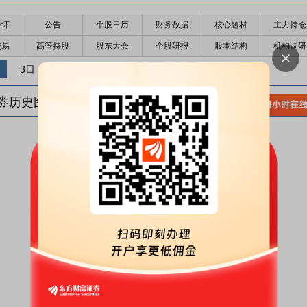
千评
公告
个股日历
财务数据
核心题材
主力持仓
交易
高管持股
股东大会
个股研报
股本结构
机构调研
3日
5日
10日
券历史图(
1
日)