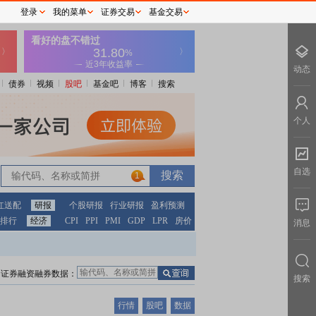
登录
我的菜单
证券交易
基金交易
动态
债券
视频
股吧
基金吧
博客
搜索
个人
自选
1
红送配
研报
个股研报
行业研报
盈利预测
排行
经济
CPI
PPI
PMI
GDP
LPR
房价
消息
证券融资融券数据：
搜索
行情
股吧
数据