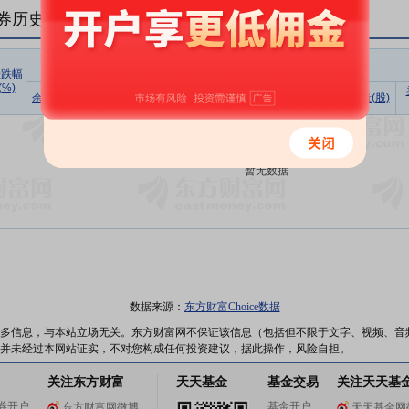
券历史数据(
1
日)
融资
涨跌幅
(%)
余额占流
买入额
偿还额
净买入
余额(元)
余额(元)
余量(股)
通市值比
(元)
(元)
(元)
暂无数据
数据来源：
东方财富Choice数据
多信息，与本站立场无关。东方财富网不保证该信息（包括但不限于文字、视频、音
并未经过本网站证实，不对您构成任何投资建议，据此操作，风险自担。
关注东方财富
天天基金
基金交易
关注天天基
券开户
基金开户
东方财富网微博
天天基金网