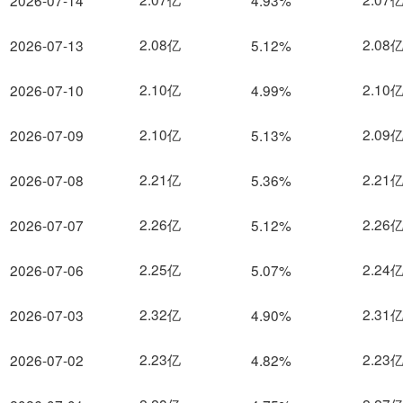
2026-07-14
4.93%
2.08亿
2.08
2026-07-13
5.12%
2.10亿
2.10
2026-07-10
4.99%
2.10亿
2.09
2026-07-09
5.13%
2.21亿
2.21
2026-07-08
5.36%
2.26亿
2.26
2026-07-07
5.12%
2.25亿
2.24
2026-07-06
5.07%
2.32亿
2.31
2026-07-03
4.90%
2.23亿
2.23
2026-07-02
4.82%