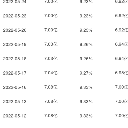
7.00亿
6.92
2022-05-24
9.23%
7.00亿
6.92
2022-05-23
9.23%
7.00亿
6.92
2022-05-20
9.23%
7.03亿
6.94
2022-05-19
9.26%
7.03亿
6.94
2022-05-18
9.26%
7.04亿
6.95
2022-05-17
9.27%
7.08亿
7.00
2022-05-16
9.33%
7.08亿
7.00
2022-05-13
9.33%
7.08亿
7.00
2022-05-12
9.33%